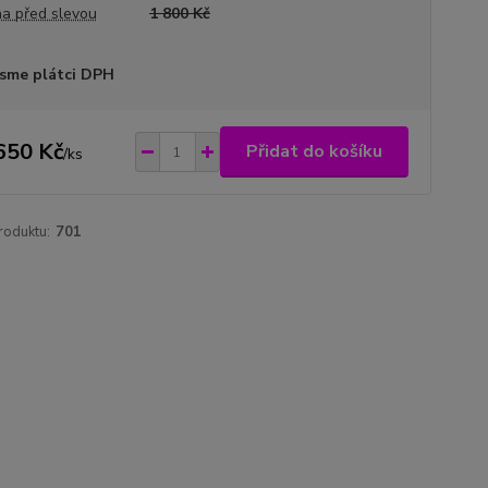
a před slevou
1 800 Kč
sme plátci DPH
650 Kč
Přidat do košíku
/
ks
roduktu:
701