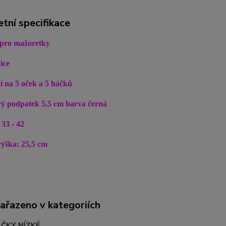
tní specifikace
 pro mažoretky
ice
í na 5 oček a 5 háčků
vý podpatek 5,5 cm barva černá
 33 - 42
výška: 25,5 cm
zařazeno v kategoriích
ČKY NÍZKÉ