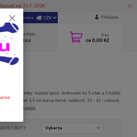
řizovat od 23.7. 2026
Přihlášení
CZK
 si rady? Zavolejte.
0
ks
za
0,00 Kč
 602 446 844
ky pro mažoretky -kulatá špice -šněrování na 5 oček a 5 háčků
čneme
čkový podpatek 5,5 cm barva černá -velikosti: 33 - 42 -celková
 25,5 cm
celý popis
LIKOST BOTY