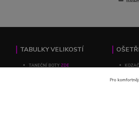
TABULKY VELIKOSTÍ
OŠETŘ
TANEČNÍ BOTY
ZDE
KOZA
KOZAČKY
ZDE
ŠATY
Pro komfortněj
ŠATY
ZDE