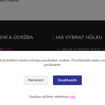
ENÍ A ÚDRŽBA
JAK VYBRAT HŮLKU
ČKY
ZDE
DÉLKA A ÚDRŽBA HŮLKY
Z
ZDE
ší prohlížení našeho eshopu používáme cookies. Procházením webu souh
používáním.
Souhlasím
Nastavení
Souhlas můžete odmítnout
zde
.