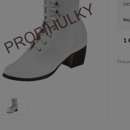
Cen
Nej
1 
Číslo p