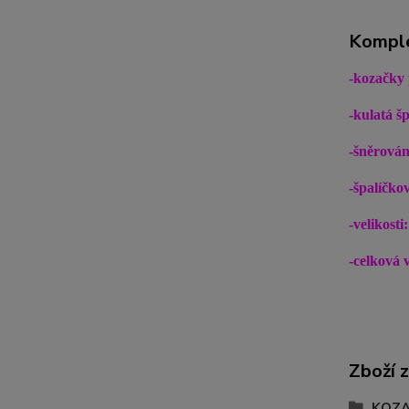
Komple
-kozačky
-kulatá šp
-šněrován
-špalíčko
-velikosti:
-celková 
Zboží 
KOZA