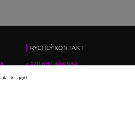
RYCHLÝ KONTAKT
+420 602 446 844
DE
lasíte s jejich
profihulky@profihulky.eu
Vytvořeno na
Eshop-rychle.cz