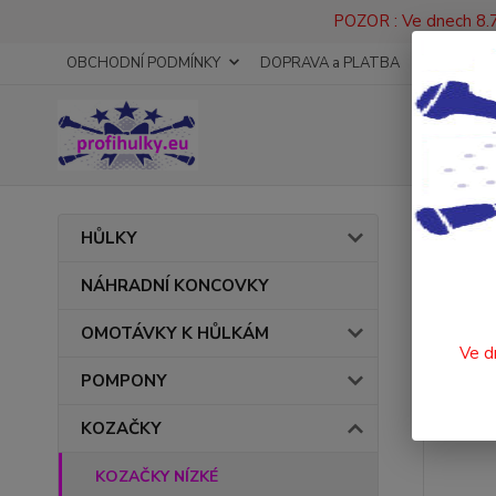
POZOR : Ve dnech 8.7
OBCHODNÍ PODMÍNKY
DOPRAVA a PLATBA
KONTAKT
Úvod
HŮLKY
9201
NÁHRADNÍ KONCOVKY
OMOTÁVKY K HŮLKÁM
Ve d
POMPONY
KOZAČKY
KOZAČKY NÍZKÉ