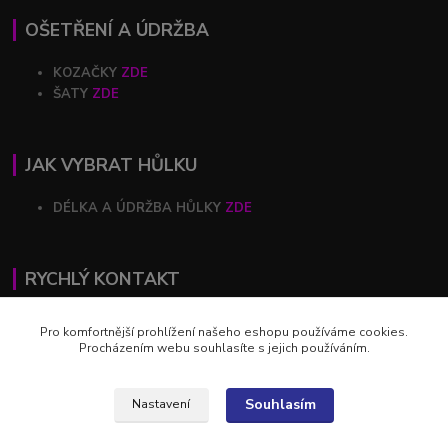
OŠETŘENÍ A ÚDRŽBA
KOZAČKY
ZDE
ŠATY
ZDE
JAK VYBRAT HŮLKU
DÉLKA A ÚDRŽBA HŮLKY
ZDE
RYCHLÝ KONTAKT
+420 602 446 844
Pro komfortnější prohlížení našeho eshopu používáme cookies.
Procházením webu souhlasíte s jejich používáním.
profihulky@profihulky.eu
Souhlasím
Nastavení