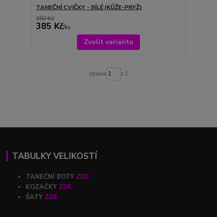
TANEČNÍ CVIČKY - BÍLÉ (KŮŽE-PRYŽ)
380 Kč
385 Kč
/
ks
Zvolit variantu
strana
z 1
TABULKY VELIKOSTÍ
TANEČNÍ BOTY
ZDE
KOZAČKY
ZDE
ŠATY
ZDE