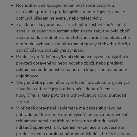
Rozhodne-li se kupující reklamovat zboží osobně u
smluvního partnera prodávajícího, doporučujeme, aby se
domluvil předem na e-mail nebo telefonicky.
Za situace, kdy prodávající rozhodl o zaslání zboží zpět k
sobě, si kupující ve vlastním zájmu vede tak, aby bylo zboží
zabaleno do vhodného a dostatečně chránícího obalového
materiálu, vyhovujícího nárokům přepravy křehkého zboží, a
označí zásilku příslušnými symboly.
Prodejce po řádném vyřízení reklamace vyzve kupujícího k
převzetí opraveného nebo nového zboží, nebo předmět
reklamace bude odeslán na adresu kupujícího uvednou v
objednávce.
Vždy je třeba písemného vyhotovení protokolu o zjištěných
závadách a formě jejich odstranění, doporučujeme
kupujícímu si tato potvrzení uchovávat po dobu platnosti
záruky.
V případě oprávněné reklamace má zákazník právo na
náhradu poštovného v nutné výši. V případě neoprávněné
reklamace nemá spotřebitel nárok na náhradu svých
nákladů spojených s vyřízením reklamace a současně ani
prodejce nemá nárok na náhradu nákladů, které vznikly na