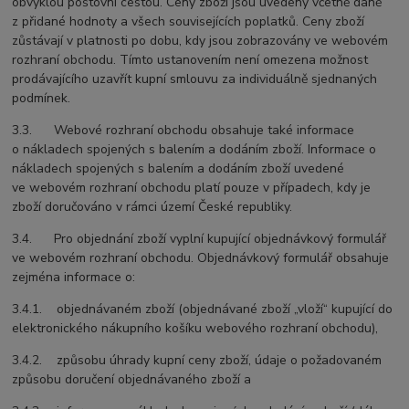
obvyklou poštovní cestou. Ceny zboží jsou uvedeny včetně daně
z přidané hodnoty a všech souvisejících poplatků. Ceny zboží
zůstávají v platnosti po dobu, kdy jsou zobrazovány ve webovém
rozhraní obchodu. Tímto ustanovením není omezena možnost
prodávajícího uzavřít kupní smlouvu za individuálně sjednaných
podmínek.
3.3. Webové rozhraní obchodu obsahuje také informace
o nákladech spojených s balením a dodáním zboží. Informace o
nákladech spojených s balením a dodáním zboží uvedené
ve webovém rozhraní obchodu platí pouze v případech, kdy je
zboží doručováno v rámci území České republiky.
3.4. Pro objednání zboží vyplní kupující objednávkový formulář
ve webovém rozhraní obchodu. Objednávkový formulář obsahuje
zejména informace o:
3.4.1. objednávaném zboží (objednávané zboží „vloží“ kupující do
elektronického nákupního košíku webového rozhraní obchodu),
3.4.2. způsobu úhrady kupní ceny zboží, údaje o požadovaném
způsobu doručení objednávaného zboží a