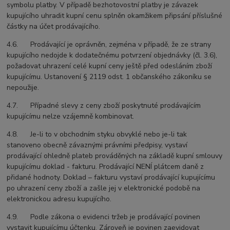
symbolu platby. V případě bezhotovostní platby je závazek
kupujícího uhradit kupní cenu splněn okamžikem připsání příslušné
částky na účet prodávajícího.
4.6. Prodávající je oprávněn, zejména v případě, že ze strany
kupujícího nedojde k dodatečnému potvrzení objednávky (čl. 3.6),
požadovat uhrazení celé kupní ceny ještě před odesláním zboží
kupujícímu. Ustanovení § 2119 odst. 1 občanského zákoníku se
nepoužije.
4.7. Případné slevy z ceny zboží poskytnuté prodávajícím
kupujícímu nelze vzájemně kombinovat.
4.8. Je-li to v obchodním styku obvyklé nebo je-li tak
stanoveno obecně závaznými právními předpisy, vystaví
prodávající ohledně plateb prováděných na základě kupní smlouvy
kupujícímu doklad - fakturu. Prodávající NENÍ plátcem daně z
přidané hodnoty. Doklad – fakturu vystaví prodávající kupujícímu
po uhrazení ceny zboží a zašle jej v elektronické podobě na
elektronickou adresu kupujícího.
4.9. Podle zákona o evidenci tržeb je prodávající povinen
vystavit kupujícímu účtenku. Zároveň je povinen zaevidovat