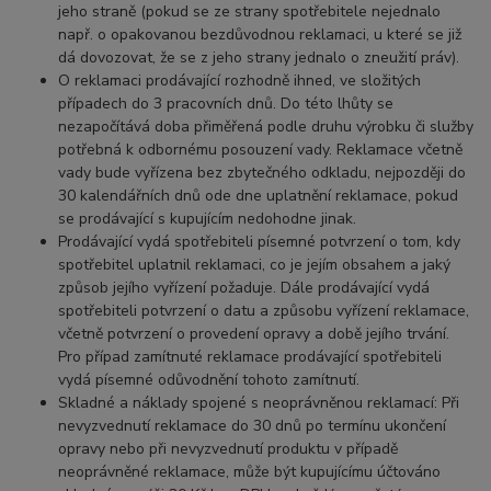
jeho straně (pokud se ze strany spotřebitele nejednalo
např. o opakovanou bezdůvodnou reklamaci, u které se již
dá dovozovat, že se z jeho strany jednalo o zneužití práv).
O reklamaci prodávající rozhodně ihned, ve složitých
případech do 3 pracovních dnů. Do této lhůty se
nezapočítává doba přiměřená podle druhu výrobku či služby
potřebná k odbornému posouzení vady. Reklamace včetně
vady bude vyřízena bez zbytečného odkladu, nejpozději do
30 kalendářních dnů ode dne uplatnění reklamace, pokud
se prodávající s kupujícím nedohodne jinak.
Prodávající vydá spotřebiteli písemné potvrzení o tom, kdy
spotřebitel uplatnil reklamaci, co je jejím obsahem a jaký
způsob jejího vyřízení požaduje. Dále prodávající vydá
spotřebiteli potvrzení o datu a způsobu vyřízení reklamace,
včetně potvrzení o provedení opravy a době jejího trvání.
Pro případ zamítnuté reklamace prodávající spotřebiteli
vydá písemné odůvodnění tohoto zamítnutí.
Skladné a náklady spojené s neoprávněnou reklamací: Při
nevyzvednutí reklamace do 30 dnů po termínu ukončení
opravy nebo při nevyzvednutí produktu v případě
neoprávněné reklamace, může být kupujícímu účtováno