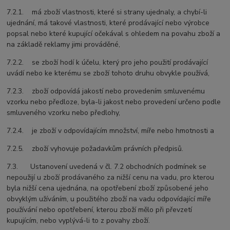
7.2.1. má zboží vlastnosti, které si strany ujednaly, a chybí-li
ujednání, má takové vlastnosti, které prodávající nebo výrobce
popsal nebo které kupující očekával s ohledem na povahu zboží a
na základě reklamy jimi prováděné,
7.2.2. se zboží hodí k účelu, který pro jeho použití prodávající
uvádí nebo ke kterému se zboží tohoto druhu obvykle používá,
7.2.3. zboží odpovídá jakostí nebo provedením smluvenému
vzorku nebo předloze, byla-li jakost nebo provedení určeno podle
smluveného vzorku nebo předlohy,
7.2.4. je zboží v odpovídajícím množství, míře nebo hmotnosti a
7.2.5. zboží vyhovuje požadavkům právních předpisů.
7.3. Ustanovení uvedená v čl. 7.2 obchodních podmínek se
nepoužijí u zboží prodávaného za nižší cenu na vadu, pro kterou
byla nižší cena ujednána, na opotřebení zboží způsobené jeho
obvyklým užíváním, u použitého zboží na vadu odpovídající míře
používání nebo opotřebení, kterou zboží mělo při převzetí
kupujícím, nebo vyplývá-li to z povahy zboží.