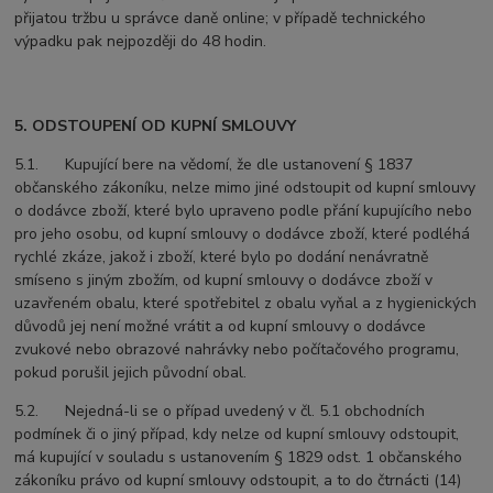
přijatou tržbu u správce daně online; v případě technického
výpadku pak nejpozději do 48 hodin.
5. ODSTOUPENÍ OD KUPNÍ SMLOUVY
5.1. Kupující bere na vědomí, že dle ustanovení § 1837
občanského zákoníku, nelze mimo jiné odstoupit od kupní smlouvy
o dodávce zboží, které bylo upraveno podle přání kupujícího nebo
pro jeho osobu, od kupní smlouvy o dodávce zboží, které podléhá
rychlé zkáze, jakož i zboží, které bylo po dodání nenávratně
smíseno s jiným zbožím, od kupní smlouvy o dodávce zboží v
uzavřeném obalu, které spotřebitel z obalu vyňal a z hygienických
důvodů jej není možné vrátit a od kupní smlouvy o dodávce
zvukové nebo obrazové nahrávky nebo počítačového programu,
pokud porušil jejich původní obal.
5.2. Nejedná-li se o případ uvedený v čl. 5.1 obchodních
podmínek či o jiný případ, kdy nelze od kupní smlouvy odstoupit,
má kupující v souladu s ustanovením § 1829 odst. 1 občanského
zákoníku právo od kupní smlouvy odstoupit, a to do čtrnácti (14)