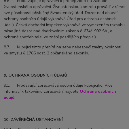
8.6. Prodávající je oprávněn k prodeji zboží na základě
živnostenského oprávnění. Živnostenskou kontrolu provádí v rámci
své působnosti příslušný živnostenský úřad. Dozor nad oblastí
ochrany osobních údajů vykonává Úřad pro ochranu osobních
údajů. Česká obchodní inspekce vykonává ve vymezeném rozsahu
mimo jiné dozor nad dodržováním zákona č. 634/1992 Sb., o
ochraně spotřebitele, ve znění pozdějších předpisů.
8.7. Kupující tímto přebírá na sebe nebezpečí změny okolností
ve smyslu § 1765 odst. 2 občanského zákoníku.
9. OCHRANA OSOBNÍCH ÚDAJŮ
9.1. Prodávající zpracovává osobní údaje kupujícího. Více
informací k takovému zpracování najdete
Ochrana osobních
údajů
.
10. ZÁVĚREČNÁ USTANOVENÍ