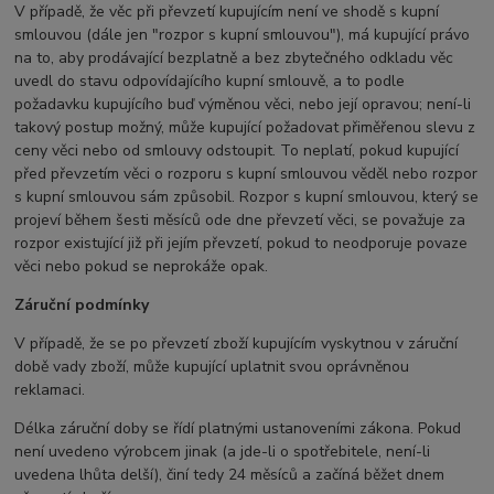
V případě, že věc při převzetí kupujícím není ve shodě s kupní
smlouvou (dále jen "rozpor s kupní smlouvou"), má kupující právo
na to, aby prodávající bezplatně a bez zbytečného odkladu věc
uvedl do stavu odpovídajícího kupní smlouvě, a to podle
požadavku kupujícího buď výměnou věci, nebo její opravou; není-li
takový postup možný, může kupující požadovat přiměřenou slevu z
ceny věci nebo od smlouvy odstoupit. To neplatí, pokud kupující
před převzetím věci o rozporu s kupní smlouvou věděl nebo rozpor
s kupní smlouvou sám způsobil. Rozpor s kupní smlouvou, který se
projeví během šesti měsíců ode dne převzetí věci, se považuje za
rozpor existující již při jejím převzetí, pokud to neodporuje povaze
věci nebo pokud se neprokáže opak.
Záruční podmínky
V případě, že se po převzetí zboží kupujícím vyskytnou v záruční
době vady zboží, může kupující uplatnit svou oprávněnou
reklamaci.
Délka záruční doby se řídí platnými ustanoveními zákona. Pokud
není uvedeno výrobcem jinak (a jde-li o spotřebitele, není-li
uvedena lhůta delší), činí tedy 24 měsíců a začíná běžet dnem