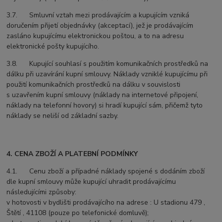
3.7. Smluvní vztah mezi prodávajícím a kupujícím vzniká
doručením přijetí objednávky (akceptací), jež je prodávajícím
zasláno kupujícímu elektronickou poštou, a to na adresu
elektronické pošty kupujícího.
3.8. Kupující souhlasí s použitím komunikačních prostředků na
dálku při uzavírání kupní smlouvy. Náklady vzniklé kupujícímu při
použití komunikačních prostředků na dálku v souvislosti
s uzavřením kupní smlouvy (náklady na internetové připojení,
náklady na telefonní hovory) si hradí kupující sám, přičemž tyto
náklady se neliší od základní sazby.
4. CENA ZBOŽÍ A PLATEBNÍ PODMÍNKY
4.1. Cenu zboží a případné náklady spojené s dodáním zboží
dle kupní smlouvy může kupující uhradit prodávajícímu
následujícími způsoby:
v hotovosti v bydlišti prodávajícího na adrese : U stadionu 479 ,
Štětí , 41108 (pouze po telefonické domluvě);