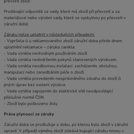
převzetí zboží.
Prodávající odpovídá za vady, které má zboží při převzetí a za
materiálové nebo výrobní vady, které se vyskytnou po převzetí v
záruční době.
Záruku nelze uplatnit v následujících případech:
- Vypršela-li u reklamovaného zboží záruční doba přede dnem
uplatnění reklamace – záruka zanikla.
- Vada vznikla nevhodným používáním zboží.
- Vada vznikla nedodržením pokynů stanovených výrobcem.
- Vada vznikla neodbornou instalací, zacházením, obsluhou,
manipulací nebo zanedbáním péče o zboží.
- Vada vznikla provedením neoprávněného zásahu do zboží či
jiných úprav bez svolení výrobce.
- Vada vznikla zapojením do elektrické sítě neodpovídající
příslušné normě ČSN.
- Zboží bylo poškozeno živly.
Práva plynoucí ze záruky
Záruční doba se prodlužuje o dobu, po kterou bylo zboží v záruční
opravě. V případě výměny zboží získává kupující záruku novou v