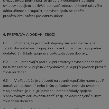
s rozvazovací podmínkou, že dojde-li k odstoupení od kupní
smlouvy kupujícím, pozbývá darovací smlouva ohledně takového
dárku účinnosti a kupující je povinen spolu se zbožím
prodávajícímu vrátit i poskytnutý dárek.
6. PŘEPRAVA A DODÁNÍ ZBOŽÍ
6.1. V případě, že je způsob dopravy smluven na základě
zvláštního požadavku kupujícího, nese kupující riziko a případné
dodatečné náklady spojené s tímto způsobem dopravy.
6.2. Je-li prodávající podle kupní smlouvy povinen dodat zboží
na místo určené kupujícím v objednávce, je kupující povinen převzít
zboží při dodání.
6.3. V případě, že je z důvodů na straně kupujícího nutno zboží
doručovat opakovaně nebo jiným způsobem, než bylo uvedeno
v objednávce, je kupující povinen uhradit náklady spojené
s opakovaným doručováním zboží, resp. náklady spojené s jiným
způsobem doručení.