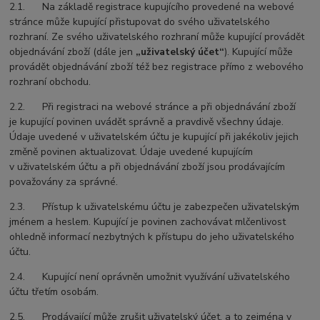
2.1. Na základě registrace kupujícího provedené na webové
stránce může kupující přistupovat do svého uživatelského
rozhraní. Ze svého uživatelského rozhraní může kupující provádět
objednávání zboží (dále jen
„uživatelský účet“
). Kupující může
provádět objednávání zboží též bez registrace přímo z webového
rozhraní obchodu.
2.2. Při registraci na webové stránce a při objednávání zboží
je kupující povinen uvádět správně a pravdivě všechny údaje.
Údaje uvedené v uživatelském účtu je kupující při jakékoliv jejich
změně povinen aktualizovat. Údaje uvedené kupujícím
v uživatelském účtu a při objednávání zboží jsou prodávajícím
považovány za správné.
2.3. Přístup k uživatelskému účtu je zabezpečen uživatelským
jménem a heslem. Kupující je povinen zachovávat mlčenlivost
ohledně informací nezbytných k přístupu do jeho uživatelského
účtu.
2.4. Kupující není oprávněn umožnit využívání uživatelského
účtu třetím osobám.
2.5. Prodávající může zrušit uživatelský účet, a to zejména v