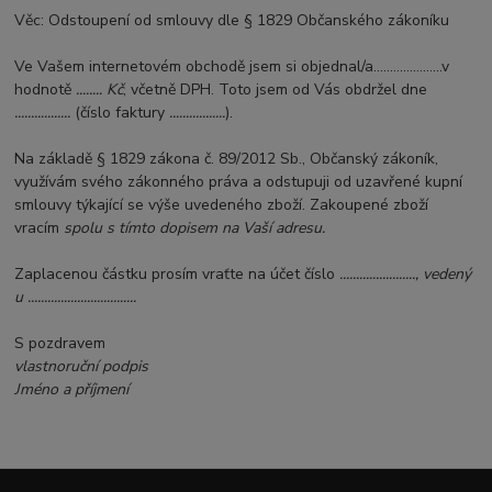
Věc: Odstoupení od smlouvy dle § 1829 Občanského zákoníku
Ve Vašem internetovém obchodě jsem si objednal/a.....................v
hodnotě
........ Kč
, včetně DPH. Toto jsem od Vás obdržel dne
.................
(číslo faktury
.................
).
Na základě § 1829 zákona č. 89/2012 Sb., Občanský zákoník,
využívám svého zákonného práva a odstupuji od uzavřené kupní
smlouvy týkající se výše uvedeného zboží. Zakoupené zboží
vracím
spolu s tímto dopisem na Vaší adresu.
Zaplacenou částku prosím vraťte na účet číslo
......................., vedený
u .................................
S pozdravem
vlastnoruční podpis
Jméno a příjmení