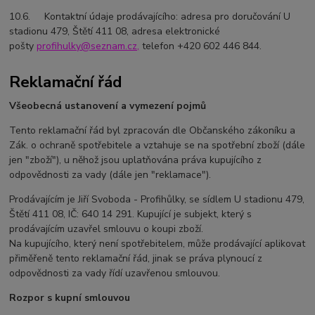
10.6. Kontaktní údaje prodávajícího: adresa pro doručování U
stadionu 479, Štětí 411 08, adresa elektronické
pošty
profihulky@seznam.cz,
telefon +420 602 446 844.
Reklamační řád
Všeobecná ustanovení a vymezení pojmů
Tento reklamační řád byl zpracován dle Občanského zákoníku a
Zák. o ochraně spotřebitele a vztahuje se na spotřební zboží (dále
jen "zboží"), u něhož jsou uplatňována práva kupujícího z
odpovědnosti za vady (dále jen "reklamace").
Prodávajícím je Jiří Svoboda - Profihůlky, se sídlem U stadionu 479,
Štětí 411 08, IČ: 640 14 291. Kupující je subjekt, který s
prodávajícím uzavřel smlouvu o koupi zboží.
Na kupujícího, který není spotřebitelem, může prodávající aplikovat
přiměřeně tento reklamační řád, jinak se práva plynoucí z
odpovědnosti za vady řídí uzavřenou smlouvou.
Rozpor s kupní smlouvou