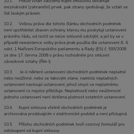
10.1. Pokud vztah založený kupní smlouvou obsahuje
mezinárodní (zahraniční) prvek, pak strany sjednávají, že vztah se
řídí českým právem.
10.2. Volbou práva dle tohoto článku obchodních podmínek
není spotřebitel zbaven ochrany, kterou mu poskytují ustanovení
právního řádu, od nichž se nelze smluvně odchýlit, a jež by se v
případě neexistence volby práva jinak použila dle ustanovení čl. 6
odst. 1 Nařízení Evropského parlamentu a Rady (ES) č. 593/2008
ze dne 17. června 2008 o právu rozhodném pro smluvní
závazkové vztahy (Řím I).
10.3. Je-li některé ustanovení obchodních podmínek neplatné
nebo neúčinné, nebo se takovým stane, namísto neplatných
ustanovení nastoupí ustanovení, jehož smysl se neplatnému
ustanovení co nejvíce přibližuje. Neplatností nebo neúčinností
jednoho ustanovení není dotčena platnost ostatních ustanovení.
10.4. Kupní smlouva včetně obchodních podmínek je
archivována prodávajícím v elektronické podobě a není přístupná.
10.5. Přílohu obchodních podmínek tvoří vzorový formulář pro
odstoupení od kupní smlouvy.