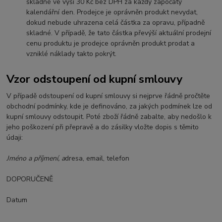
skladné ve výši 30 Kč bez DPH za každý započatý
kalendářní den. Prodejce je oprávněn produkt nevydat,
dokud nebude uhrazena celá částka za opravu, případně
skladné. V případě, že tato částka převýší aktuální prodejní
cenu produktu je prodejce oprávněn produkt prodat a
vzniklé náklady takto pokrýt.
Vzor odstoupení od kupní smlouvy
V případě odstoupení od kupní smlouvy si nejprve řádně pročtěte
obchodní podmínky, kde je definováno, za jakých podmínek lze od
kupní smlouvy odstoupit. Poté zboží řádně zabalte, aby nedošlo k
jeho poškození při přepravě a do zásilky vložte dopis s těmito
údaji:
Jméno a příjmení, a
dresa, email, telefon
DOPORUČENĚ
Datum