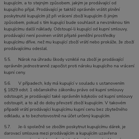
kupujícím, a to stejným způsobem, jakým je prodávající od
kupujícího přijal. Prodávající je taktéž oprávněn vrátit plnění
poskytnuté kupujícím již při vrácení zboží kupujícím či jiným
způsobem, pokud s tím kupující bude souhlasit a nevzniknou tím
kupujícímu další náklady. Odstoupí-li kupující od kupní smlouvy,
prodávající není povinen vrátit přijaté peněžní prostředky
kupujícímu dříve, než mu kupující zboží vrátí nebo prokáže, že zboží
prodávajícímu odeslal.
5.5. Nárok na úhradu škody vzniklé na zboží je prodávající
oprávněn jednostranně započíst proti nároku kupujícího na vrácení
kupní ceny.
5.6. V případech, kdy má kupující v souladu s ustanovením
§ 1829 odst. 1 občanského zákoníku právo od kupní smlouvy
odstoupit, je prodávající také oprávněn kdykoliv od kupní smlouvy
odstoupit, a to až do doby převzetí zboží kupujícím. V takovém
případě vrátí prodávající kupujícímu kupní cenu bez zbytečného
odkladu, a to bezhotovostně na účet určený kupujícím.
5.7. Je-li společně se zbožím poskytnut kupujícímu dárek, je
darovací smlouva mezi prodávajícím a kupujícím uzavřena