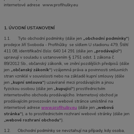
internetové adrese www.profihulky.eu
1. ÚVODNÍ USTANOVENÍ
1.1. Tyto obchodní podmínky (dále jen
„obchodní podmínky“
)
prodejce Jiří Svoboda - Profihůlky se sídlem U stadionu 479, Štětí
411 08, identifikační číslo: 640 14 291 (dále jen
„prodávající“
)
upravují v souladu s ustanovením § 1751 odst. 1 zákona č.
89/2012 Sb., občanský zákoník, ve znění pozdějších předpisů (dále
jen
„občanský zákoník“
) vzájemná práva a povinnosti smluvních
stran vzniklé v souvislosti nebo na základě kupní smlouvy (dále
jen
„kupní smlouva“
) uzavírané mezi prodávajícím a jinou
fyzickou osobou (dále jen
„kupující“
) prostřednictvím
internetového obchodu prodávajícího. Internetový obchod je
prodávajícím provozován na webové stránce umístěné na
internetové adrese
www.profihulky.eu
(dále jen
„webová
stránka“
), a to prostřednictvím rozhraní webové stránky (dále jen
„webové rozhraní obchodu“
).
1.2. Obchodní podmínky se nevztahují na případy, kdy osoba,