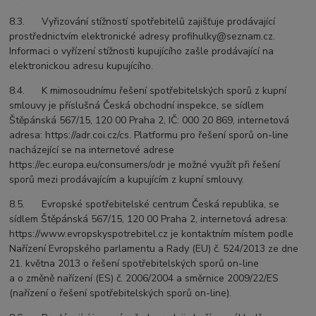
8.3. Vyřizování stížností spotřebitelů zajišťuje prodávající
prostřednictvím elektronické adresy profihulky@seznam.cz.
Informaci o vyřízení stížnosti kupujícího zašle prodávající na
elektronickou adresu kupujícího.
8.4. K mimosoudnímu řešení spotřebitelských sporů z kupní
smlouvy je příslušná Česká obchodní inspekce, se sídlem
Štěpánská 567/15, 120 00 Praha 2, IČ: 000 20 869, internetová
adresa: https://adr.coi.cz/cs. Platformu pro řešení sporů on-line
nacházející se na internetové adrese
https://ec.europa.eu/consumers/odr je možné využít při řešení
sporů mezi prodávajícím a kupujícím z kupní smlouvy.
8.5. Evropské spotřebitelské centrum Česká republika, se
sídlem Štěpánská 567/15, 120 00 Praha 2, internetová adresa:
https://www.evropskyspotrebitel.cz je kontaktním místem podle
Nařízení Evropského parlamentu a Rady (EU) č. 524/2013 ze dne
21. května 2013 o řešení spotřebitelských sporů on-line
a o změně nařízení (ES) č. 2006/2004 a směrnice 2009/22/ES
(nařízení o řešení spotřebitelských sporů on-line).