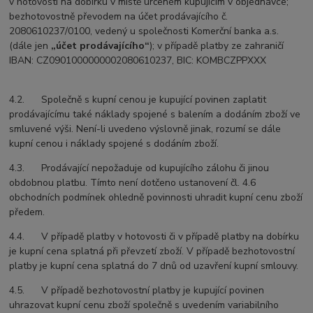
v hotovosti na dobírku v místě určeném kupujícím v objednávce;
bezhotovostně převodem na účet prodávajícího č.
2080610237/0100, vedený u společnosti Komerční banka a.s.
(dále jen
„účet prodávajícího“
); v případě platby ze zahraničí
IBAN: CZ0901000000002080610237, BIC: KOMBCZPPXXX
4.2. Společně s kupní cenou je kupující povinen zaplatit
prodávajícímu také náklady spojené s balením a dodáním zboží ve
smluvené výši. Není-li uvedeno výslovně jinak, rozumí se dále
kupní cenou i náklady spojené s dodáním zboží.
4.3. Prodávající nepožaduje od kupujícího zálohu či jinou
obdobnou platbu. Tímto není dotčeno ustanovení čl. 4.6
obchodních podmínek ohledně povinnosti uhradit kupní cenu zboží
předem.
4.4. V případě platby v hotovosti či v případě platby na dobírku
je kupní cena splatná při převzetí zboží. V případě bezhotovostní
platby je kupní cena splatná do 7 dnů od uzavření kupní smlouvy.
4.5. V případě bezhotovostní platby je kupující povinen
uhrazovat kupní cenu zboží společně s uvedením variabilního