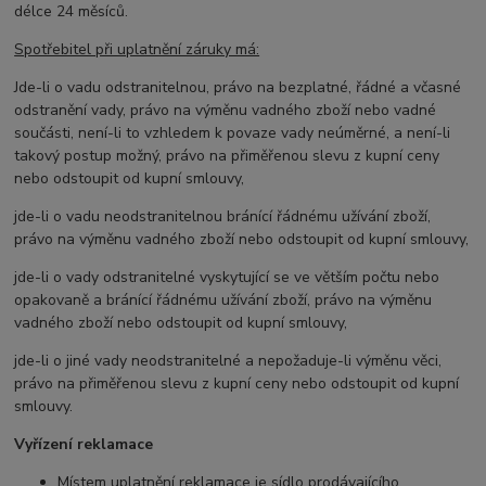
délce 24 měsíců.
Spotřebitel při uplatnění záruky má:
Jde-li o vadu odstranitelnou, právo na bezplatné, řádné a včasné
odstranění vady, právo na výměnu vadného zboží nebo vadné
součásti, není-li to vzhledem k povaze vady neúměrné, a není-li
takový postup možný, právo na přiměřenou slevu z kupní ceny
nebo odstoupit od kupní smlouvy,
jde-li o vadu neodstranitelnou bránící řádnému užívání zboží,
právo na výměnu vadného zboží nebo odstoupit od kupní smlouvy,
jde-li o vady odstranitelné vyskytující se ve větším počtu nebo
opakovaně a bránící řádnému užívání zboží, právo na výměnu
vadného zboží nebo odstoupit od kupní smlouvy,
jde-li o jiné vady neodstranitelné a nepožaduje-li výměnu věci,
právo na přiměřenou slevu z kupní ceny nebo odstoupit od kupní
smlouvy.
Vyřízení reklamace
Místem uplatnění reklamace je sídlo prodávajícího.