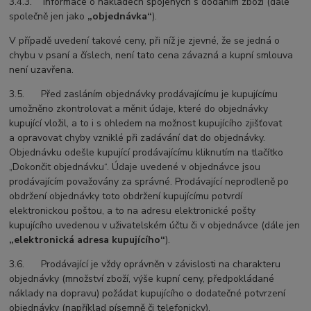
3.4.3. informace o nákladech spojených s dodáním zboží (dále
společně jen jako
„objednávka“
).
V případě uvedení takové ceny, při níž je zjevné, že se jedná o
chybu v psaní a číslech, není tato cena závazná a kupní smlouva
není uzavřena.
3.5. Před zasláním objednávky prodávajícímu je kupujícímu
umožněno zkontrolovat a měnit údaje, které do objednávky
kupující vložil, a to i s ohledem na možnost kupujícího zjišťovat
a opravovat chyby vzniklé při zadávání dat do objednávky.
Objednávku odešle kupující prodávajícímu kliknutím na tlačítko
„Dokončit objednávku“. Údaje uvedené v objednávce jsou
prodávajícím považovány za správné. Prodávající neprodleně po
obdržení objednávky toto obdržení kupujícímu potvrdí
elektronickou poštou, a to na adresu elektronické pošty
kupujícího uvedenou v uživatelském účtu či v objednávce (dále jen
„elektronická adresa kupujícího“
).
3.6. Prodávající je vždy oprávněn v závislosti na charakteru
objednávky (množství zboží, výše kupní ceny, předpokládané
náklady na dopravu) požádat kupujícího o dodatečné potvrzení
objednávky (například písemně či telefonicky).