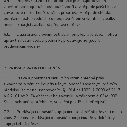
6.4. Při převzetí zboží od přepravce je kupující povinen
zkontrolovat neporušenost obalů zboží a v případě jakýchkoliv
závad toto neprodleně oznámit přepravci. V případě shledání
porušení obalu svědčícího o neoprávněném vniknutí do zásilky
nemusí kupující zásilku od přepravce převzít.
6.5. Další práva a povinnosti stran při přepravě zboží mohou
upravit zvláštní dodací podmínky prodávajícího, jsou-li
prodávajícím vydány.
7. PRÁVA Z VADNÉHO PLNĚNÍ
7.1. Práva a povinnosti smluvních stran ohledně práv
z vadného plnění se řídí příslušnými obecně závaznými právními
předpisy (zejména ustanoveními § 1914 až 1925, § 2099 až 2117
a § 2161 až 2174 občanského zákoníku a zákonem č. 634/1992
Sb., o ochraně spotřebitele, ve znění pozdějších předpisů).
7.2. Prodávající odpovídá kupujícímu, že zboží při převzetí nemá
vady. Zejména prodávající odpovídá kupujícímu, že v době, kdy
kupující zboží převzal: