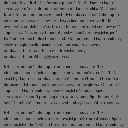
dnů od převzetí zboží, přičemž v případě, že předmětem kupní
smlouvy je několik druhů zboží nebo dodání několika částí, běží
tato lhůta ode dne převzetí poslední dodávky zboží. Odstoupení
od kupní smlouvy musí být prodávajícímu odesláno ve lhůtě
uvedené v předchozí větě. Pro odstoupení od kupní smlouvy může
kupující využit vzorový formulář poskytovaný prodávajícím, jenž
tvoří přílohu obchodních podmínek. Odstoupení od kupní smlouvy
může kupující zasílat mimo jiné na adresu provozovny
prodávajícího či na adresu elektronické pošty
prodávajícího profihulky@seznam.cz
5.3. V případě odstoupení od kupní smlouvy dle čl. 5.2
obchodních podmínek se kupní smlouva od počátku ruší. Zboží
musí být kupujícím prodávajícímu vráceno do čtrnácti (14) dnů od
doručení odstoupení od kupní smlouvy prodávajícímu. Odstoupí-li
kupující od kupní smlouvy, nese kupující náklady spojené
s navrácením zboží prodávajícímu, a to i v tom případě, kdy zboží
nemůže být vráceno pro svou povahu obvyklou poštovní cestou.
5.4. V případě odstoupení od kupní smlouvy dle čl. 5.2
obchodních podmínek vrátí prodávající peněžní prostředky přijaté
od kupujícího do čtrnácti (14) dnů od odstoupení od kupní smlouvy