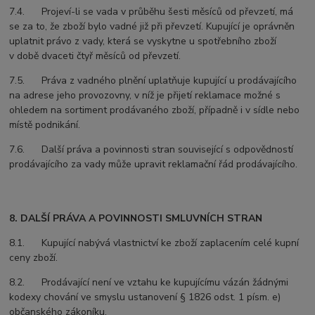
7.4. Projeví-li se vada v průběhu šesti měsíců od převzetí, má
se za to, že zboží bylo vadné již při převzetí. Kupující je oprávněn
uplatnit právo z vady, která se vyskytne u spotřebního zboží
v době dvaceti čtyř měsíců od převzetí.
7.5. Práva z vadného plnění uplatňuje kupující u prodávajícího
na adrese jeho provozovny, v níž je přijetí reklamace možné s
ohledem na sortiment prodávaného zboží, případně i v sídle nebo
místě podnikání.
7.6. Další práva a povinnosti stran související s odpovědností
prodávajícího za vady může upravit reklamační řád prodávajícího.
8. DALŠÍ PRÁVA A POVINNOSTI SMLUVNÍCH STRAN
8.1. Kupující nabývá vlastnictví ke zboží zaplacením celé kupní
ceny zboží.
8.2. Prodávající není ve vztahu ke kupujícímu vázán žádnými
kodexy chování ve smyslu ustanovení § 1826 odst. 1 písm. e)
občanského zákoníku.