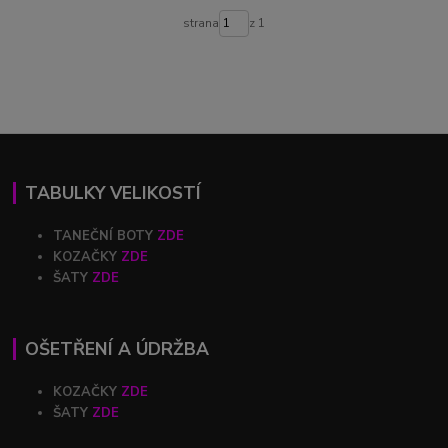
strana
z 1
TABULKY VELIKOSTÍ
TANEČNÍ BOTY
ZDE
KOZAČKY
ZDE
ŠATY
ZDE
OŠETŘENÍ A ÚDRŽBA
KOZAČKY
ZDE
ŠATY
ZDE