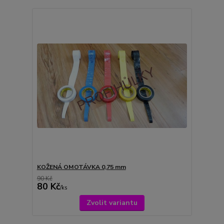
KOŽENÁ OMOTÁVKA 0,75 mm
90 Kč
80 Kč
/
ks
Zvolit variantu