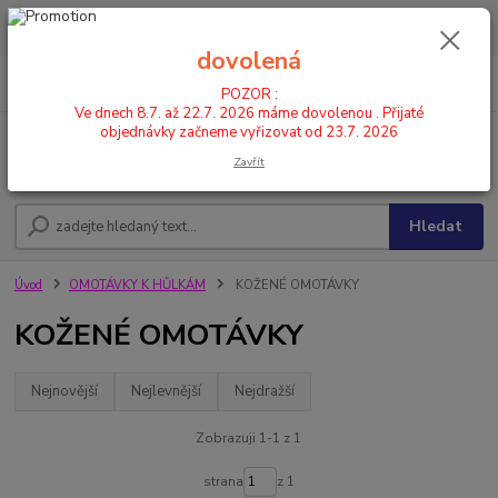
POZOR : Ve dnech 8.7. až 22.7. 2026 máme dovolenou . Přijaté
objednávky začneme vyřizovat od 23.7. 2026
dovolená
0
ks
CZK
+420 602 446 844
za
0,00 Kč
POZOR :
Ve dnech 8.7. až 22.7. 2026 máme dovolenou . Přijaté
objednávky začneme vyřizovat od 23.7. 2026
Menu
Zavřít
Hledat
Úvod
OMOTÁVKY K HŮLKÁM
KOŽENÉ OMOTÁVKY
KOŽENÉ OMOTÁVKY
Nejnovější
Nejlevnější
Nejdražší
Zobrazuji 1-1 z 1
strana
z 1