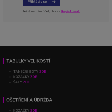
Přihlásit se
Ještě nemám účet, chci se
Registrovat
TABULKY VELIKOSTÍ
TANEČNÍ BOTY
ZDE
KOZAČKY
ZDE
ŠATY
ZDE
OŠETŘENÍ A ÚDRŽBA
KOZAČKY
ZDE