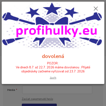
POZOR : Ve dnech 8.7. až 22.7. 2026 máme dovolenou . Přijaté
objednávky začneme vyřizovat od 23.7. 2026
0
ks
CZK
+420 602 446 844
za
0,00 Kč
Menu
Hledat
dovolená
Přihlášení
POZOR :
Ve dnech 8.7. až 22.7. 2026 máme dovolenou . Přijaté
objednávky začneme vyřizovat od 23.7. 2026
Zavřít
Email
*
Heslo
*
Zaslat zapomenuté heslo