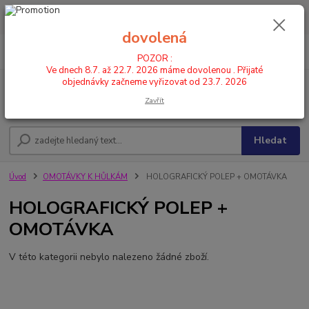
POZOR : Ve dnech 8.7. až 22.7. 2026 máme dovolenou . Přijaté
objednávky začneme vyřizovat od 23.7. 2026
dovolená
0
ks
CZK
+420 602 446 844
za
0,00 Kč
POZOR :
Ve dnech 8.7. až 22.7. 2026 máme dovolenou . Přijaté
objednávky začneme vyřizovat od 23.7. 2026
Menu
Zavřít
Hledat
Úvod
OMOTÁVKY K HŮLKÁM
HOLOGRAFICKÝ POLEP + OMOTÁVKA
HOLOGRAFICKÝ POLEP +
OMOTÁVKA
V této kategorii nebylo nalezeno žádné zboží.