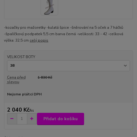
-kozačky pro mažoretky -kulatá špice -šněrování na 5 oček a 7 háčků
-špalíčkový podpatek 5,5 cm barva černá -velikosti: 33 - 42 -celková
výška: 32,5 cm
celý popis
VELIKOST BOTY
Cena před
1 830 Kč
slevou
Nejsme plátci DPH
2 040 Kč
/
ks
Přidat do košíku