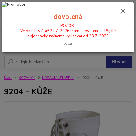
POZOR : Ve dnech 8.7. až 22.7. 2026 máme dovolenou . Přijaté
objednávky začneme vyřizovat od 23.7. 2026
dovolená
0
ks
CZK
+420 602 446 844
za
0,00 Kč
POZOR :
Ve dnech 8.7. až 22.7. 2026 máme dovolenou . Přijaté
objednávky začneme vyřizovat od 23.7. 2026
Menu
Zavřít
Hledat
Úvod
KOZAČKY
KOZAČKY STŘEDNÍ
9204 - KŮŽE
9204 - KŮŽE