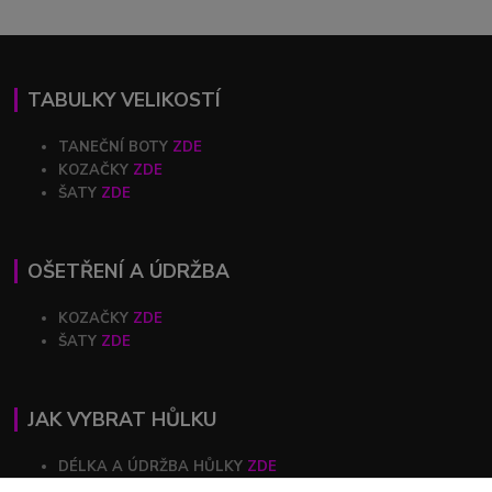
TABULKY VELIKOSTÍ
TANEČNÍ BOTY
ZDE
KOZAČKY
ZDE
ŠATY
ZDE
OŠETŘENÍ A ÚDRŽBA
KOZAČKY
ZDE
ŠATY
ZDE
JAK VYBRAT HŮLKU
DÉLKA A ÚDRŽBA HŮLKY
ZDE