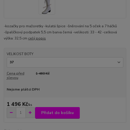
-kozačky pro mažoretky -kulatá špice -šněrování na 5 oček a 7 háčků
-špalíčkový podpatek 5,5 cm barva černá -velikosti: 33 - 42 -celková
výška: 32,5 cm
celý popis
VELIKOST BOTY
Cena před
1 460 Kč
slevou
Nejsme plátci DPH
1 496 Kč
/
ks
Přidat do košíku