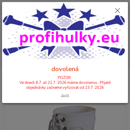
POZOR : Ve dnech 8.7. až 22.7. 2026 máme dovolenou . Přijaté
objednávky začneme vyřizovat od 23.7. 2026
0
ks
CZK
+420 602 446 844
za
0,00 Kč
Menu
Hledat
dovolená
Úvod
KOZAČKY
KOZAČKY STŘEDNÍ
9206 - KOŽENKA
POZOR :
Ve dnech 8.7. až 22.7. 2026 máme dovolenou . Přijaté
9206 - KOŽENKA
objednávky začneme vyřizovat od 23.7. 2026
Zavřít