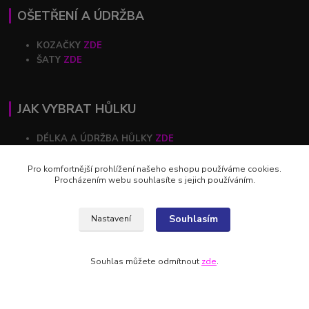
OŠETŘENÍ A ÚDRŽBA
KOZAČKY
ZDE
ŠATY
ZDE
JAK VYBRAT HŮLKU
DÉLKA A ÚDRŽBA HŮLKY
ZDE
Pro komfortnější prohlížení našeho eshopu používáme cookies.
Procházením webu souhlasíte s jejich používáním.
RYCHLÝ KONTAKT
+420 602 446 844
Souhlasím
Nastavení
profihulky@profihulky.eu
Souhlas můžete odmítnout
zde
.