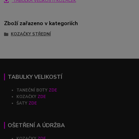
TABULKA VELIKOSTÍ KOZAČEK
Zboží zařazeno v kategoriích
KOZAČKY STŘEDNÍ
TABULKY VELIKOSTÍ
TANEČNÍ BOTY
ZDE
KOZAČKY
ZDE
ŠATY
ZDE
OŠETŘENÍ A ÚDRŽBA
KOZAČKY
ZDE