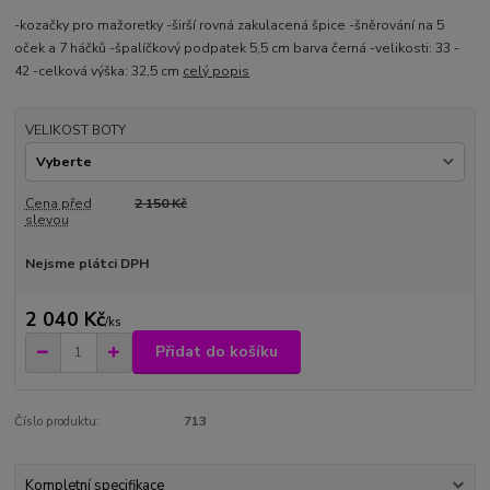
-kozačky pro mažoretky -širší rovná zakulacená špice -šněrování na 5
oček a 7 háčků -špalíčkový podpatek 5,5 cm barva černá -velikosti: 33 -
42 -celková výška: 32,5 cm
celý popis
VELIKOST BOTY
Cena před
2 150 Kč
slevou
Nejsme plátci DPH
2 040 Kč
/
ks
Přidat do košíku
Číslo produktu:
713
Kompletní specifikace