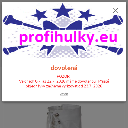
POZOR : Ve dnech 8.7. až 22.7. 2026 máme dovolenou . Přijaté
objednávky začneme vyřizovat od 23.7. 2026
0
ks
CZK
+420 602 446 844
za
0,00 Kč
Menu
Hledat
dovolená
Úvod
KOZAČKY
KOZAČKY STŘEDNÍ
9209 - KŮŽE
POZOR :
Ve dnech 8.7. až 22.7. 2026 máme dovolenou . Přijaté
9209 - KŮŽE
objednávky začneme vyřizovat od 23.7. 2026
Zavřít