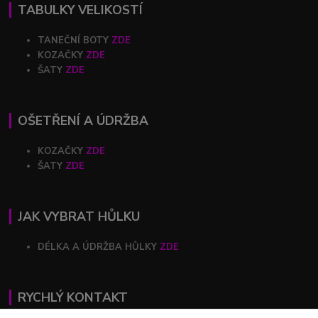
TABULKY VELIKOSTÍ
TANEČNÍ BOTY
ZDE
KOZAČKY
ZDE
ŠATY
ZDE
OŠETŘENÍ A ÚDRŽBA
KOZAČKY
ZDE
ŠATY
ZDE
JAK VYBRAT HŮLKU
DÉLKA A ÚDRŽBA HŮLKY
ZDE
RYCHLÝ KONTAKT