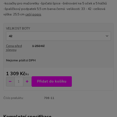
-kozačky pro mažoretky -špičatá špice -šněrování na 5 oček a 5 háčků
-špalíčkový podpatek 5,5 cm barva černá -velikosti: 33 - 42 -celková
výška: 25,5 cm
celý popis
VELIKOST BOTY
Cena před
1 250 Kč
slevou
Nejsme plátci DPH
1 309 Kč
/
ks
Přidat do košíku
Číslo produktu:
706-11
Kompletní specifikace