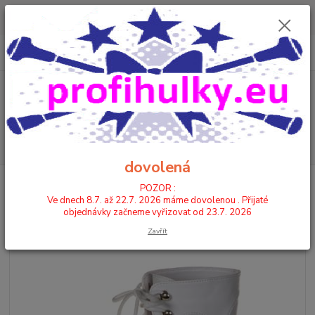
POZOR : Ve dnech 8.7. až 22.7. 2026 máme dovolenou . Přijaté
objednávky začneme vyřizovat od 23.7. 2026
0
ks
CZK
+420 602 446 844
za
0,00 Kč
Menu
Hledat
dovolená
Úvod
KOZAČKY
KOZAČKY NÍZKÉ
9211 - KOŽENKA
POZOR :
Ve dnech 8.7. až 22.7. 2026 máme dovolenou . Přijaté
9211 - KOŽENKA
objednávky začneme vyřizovat od 23.7. 2026
Zavřít