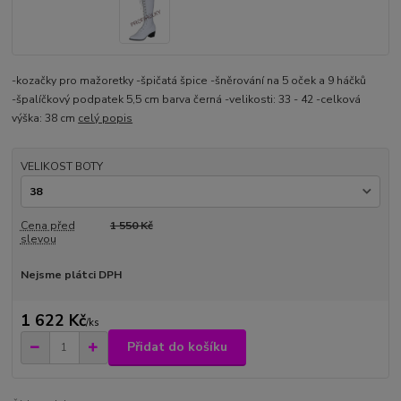
-kozačky pro mažoretky -špičatá špice -šněrování na 5 oček a 9 háčků
-špalíčkový podpatek 5,5 cm barva černá -velikosti: 33 - 42 -celková
výška: 38 cm
celý popis
VELIKOST BOTY
Cena před
1 550 Kč
slevou
Nejsme plátci DPH
1 622 Kč
/
ks
Přidat do košíku