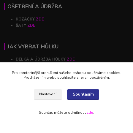
OŠETŘENÍ A ÚDRŽBA
KOZAČKY
ZDE
ŠATY
ZDE
JAK VYBRAT HŮLKU
DÉLKA A ÚDRŽBA HŮLKY
ZDE
Pro komfortnější prohlížení našeho eshopu používáme cookies.
Procházením webu souhlasíte s jejich používáním.
RYCHLÝ KONTAKT
+420 602 446 844
Souhlasím
Nastavení
profihulky@profihulky.eu
Souhlas můžete odmítnout
zde
.