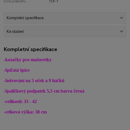
Číslo produktu:
716-7
Kompletní specifikace
Ke stažení
Kompletní specifikace
-kozačky pro mažoretky
-špičatá špice
-šněrování na 5 oček a 9 háčků
-špalíčkový podpatek 5,5 cm barva černá
-velikosti: 33 - 42
-celková výška: 38 cm