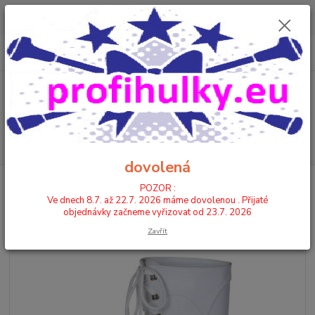
POZOR : Ve dnech 8.7. až 22.7. 2026 máme dovolenou . Přijaté
objednávky začneme vyřizovat od 23.7. 2026
0
ks
CZK
+420 602 446 844
za
0,00 Kč
Menu
Hledat
dovolená
Úvod
KOZAČKY
KOZAČKY VYSOKÉ
9219 - KOŽENKA
POZOR :
Ve dnech 8.7. až 22.7. 2026 máme dovolenou . Přijaté
9219 - KOŽENKA
objednávky začneme vyřizovat od 23.7. 2026
Zavřít