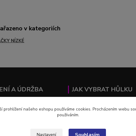
zařazeno v kategoriích
ČKY NÍZKÉ
ENÍ A ÚDRŽBA
JAK VYBRAT HŮLKU
ČKY
ZDE
DÉLKA A ÚDRŽBA HŮLKY
Z
ší prohlížení našeho eshopu používáme cookies. Procházením webu souh
ZDE
používáním.
Souhlasím
Nastavení