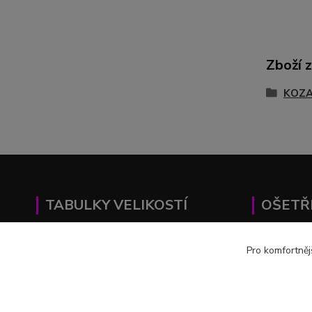
Zboží 
KOZA
TABULKY VELIKOSTÍ
OŠETŘ
TANEČNÍ BOTY
ZDE
KOZA
Pro komfortněj
KOZAČKY
ZDE
ŠATY
ŠATY
ZDE