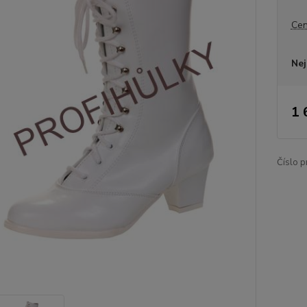
Cen
Nej
1 
Číslo p