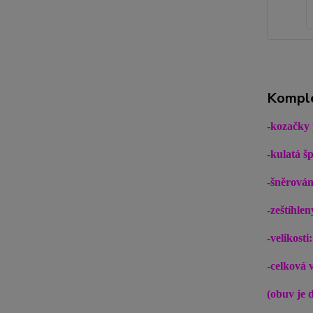
Komple
-kozačky
-kulatá šp
-šněrován
-zeštíhle
-velikosti:
-celková 
(obuv je 