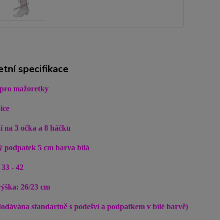
tní specifikace
 pro mažoretky
ice
í na 3 očka a 8 háčků
ný podpatek 5 cm barva bílá
 33 - 42
výška: 26/23 cm
dodávána standartně s podešví a podpatkem v bílé barvě)