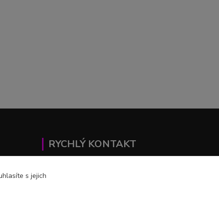
RYCHLÝ KONTAKT
+420 602 446 844
DE
lasíte s jejich
profihulky@profihulky.eu