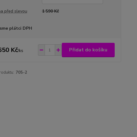
a před slevou
1 590 Kč
sme plátci DPH
650 Kč
Přidat do košíku
/
ks
roduktu:
705-2