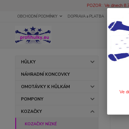
POZOR : Ve dnech 8.7
OBCHODNÍ PODMÍNKY
DOPRAVA a PLATBA
KONTAKT
Úvod
HŮLKY
926
NÁHRADNÍ KONCOVKY
OMOTÁVKY K HŮLKÁM
Ve d
POMPONY
KOZAČKY
KOZAČKY NÍZKÉ