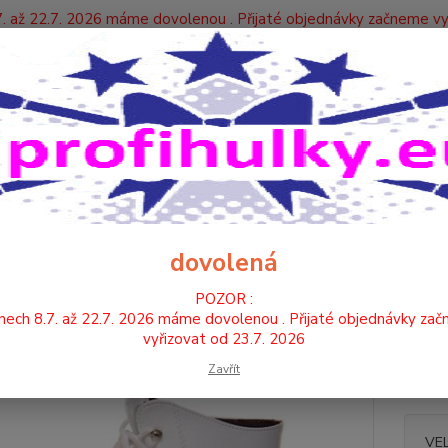
. až 22.7. 2026 máme dovolenou . Přijaté objednávky začneme vy
Y
Nevíte
Hledat
+420
KOZAČKY
KOZAČKY NÍZKÉ
9260 - KOŽENKA
0 - KOŽENKA
dovolená
POZOR :
-kozač
nech 8.7. až 22.7. 2026 máme dovolenou . Přijaté objednávky za
-zeští
vyřizovat od 23.7. 2026
výška:
Zavřít
podpat
VE