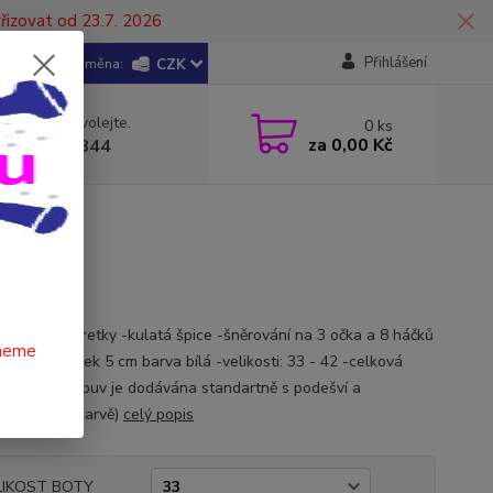
řizovat od 23.7. 2026
Přihlášení
CZK
 si rady? Zavolejte.
0
ks
za
0,00 Kč
 602 446 844
ky pro mažoretky -kulatá špice -šněrování na 3 očka a 8 háčků
čneme
hlený podpatek 5 cm barva bílá -velikosti: 33 - 42 -celková
 26/23 cm (obuv je dodávána standartně s podešví a
kem v bílé barvě)
celý popis
LIKOST BOTY