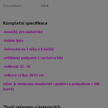
Číslo produktu:
704-8
Kompletní specifikace
-kozačky pro mažoretky
-kulatá špice
-šněrování na 3 očka a 8 háčků
-zeštíhlený podpatek 5 cm barva bílá
-velikosti: 33 - 42
-celková výška: 26/23 cm
(obuv je dodávána standartně s podešví a podpatkem v bílé
barvě)
Zboží zařazeno v kategoriích