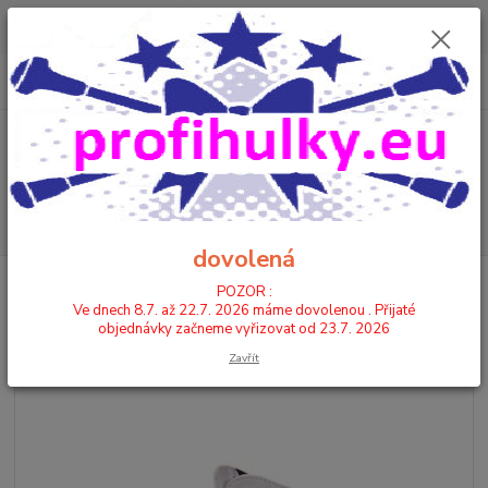
POZOR : Ve dnech 8.7. až 22.7. 2026 máme dovolenou . Přijaté
objednávky začneme vyřizovat od 23.7. 2026
0
ks
CZK
+420 602 446 844
za
0,00 Kč
Menu
Hledat
dovolená
Úvod
KOZAČKY
KOZAČKY NÍZKÉ
9261 - KŮŽE
POZOR :
Ve dnech 8.7. až 22.7. 2026 máme dovolenou . Přijaté
9261 - KŮŽE
objednávky začneme vyřizovat od 23.7. 2026
Zavřít