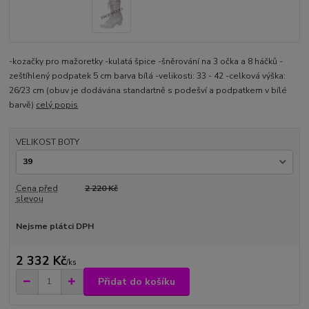
-kozačky pro mažoretky -kulatá špice -šněrování na 3 očka a 8 háčků -
zeštíhlený podpatek 5 cm barva bílá -velikosti: 33 - 42 -celková výška:
26/23 cm (obuv je dodávána standartně s podešví a podpatkem v bílé
barvě)
celý popis
VELIKOST BOTY
Cena před
2 220 Kč
slevou
Nejsme plátci DPH
2 332 Kč
/
ks
Přidat do košíku