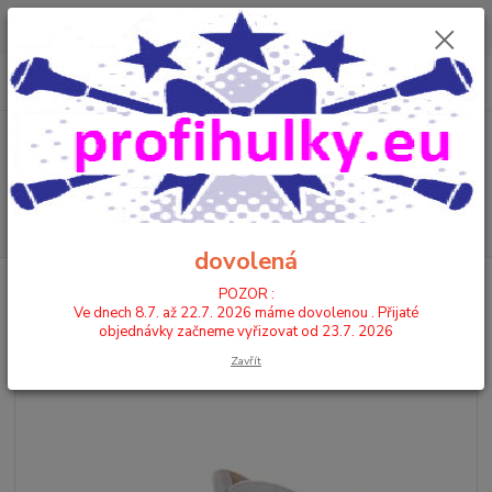
POZOR : Ve dnech 8.7. až 22.7. 2026 máme dovolenou . Přijaté
objednávky začneme vyřizovat od 23.7. 2026
0
ks
CZK
+420 602 446 844
za
0,00 Kč
Menu
Hledat
dovolená
Úvod
KOZAČKY
KOZAČKY NÍZKÉ
9266 - KOŽENKA
POZOR :
Ve dnech 8.7. až 22.7. 2026 máme dovolenou . Přijaté
9266 - KOŽENKA
objednávky začneme vyřizovat od 23.7. 2026
Zavřít