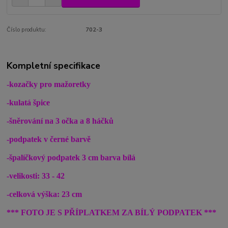
Číslo produktu:
702-3
Kompletní specifikace
-kozačky pro mažoretky
-kulatá špice
-šněrování na 3 očka a 8 háčků
-podpatek v černé barvě
-špalíčkový podpatek 3 cm barva bílá
-velikosti: 33 - 42
-celková výška: 23 cm
*** FOTO JE S PŘÍPLATKEM ZA BÍLÝ PODPATEK ***