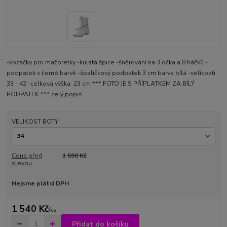
-kozačky pro mažoretky -kulatá špice -šněrování na 3 očka a 8 háčků -
podpatek v černé barvě -špalíčkový podpatek 3 cm barva bílá -velikosti:
33 - 42 -celková výška: 23 cm *** FOTO JE S PŘÍPLATKEM ZA BÍLÝ
PODPATEK ***
celý popis
VELIKOST BOTY
Cena před
1 590 Kč
slevou
Nejsme plátci DPH
1 540 Kč
/
ks
Přidat do košíku