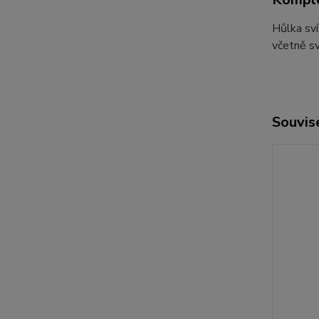
Hůlka sví
včetně sví
Souvise