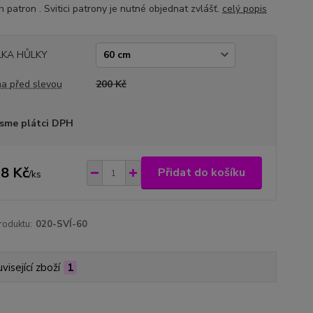
ch patron . Svitici patrony je nutné objednat zvlášť.
celý popis
LKA HŮLKY
a před slevou
200 Kč
sme plátci DPH
8 Kč
Přidat do košíku
/
ks
roduktu:
020-SVÍ-60
visející zboží
1