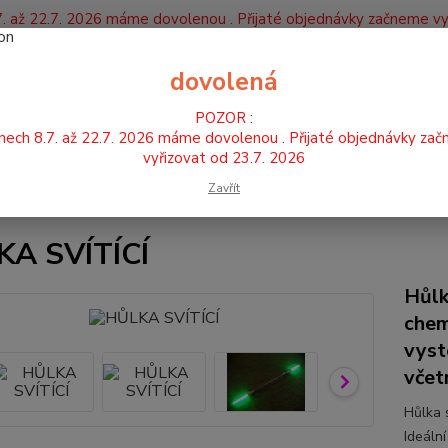
. až 22.7. 2026 máme dovolenou . Přijaté objednávky začneme vy
Y
dovolená
Nevíte
POZOR :
Hledat
+420
nech 8.7. až 22.7. 2026 máme dovolenou . Přijaté objednávky za
vyřizovat od 23.7. 2026
Zavřít
HŮLKY
HŮLKA SVÍTÍCÍ
KA SVÍTÍCÍ
Hůlk
chem
vyst
včet
Hůlka s
Ideální