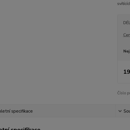
svítící
DÉ
Cen
Nej
19
Číslo p
etní specifikace
Sou
tní specifikace