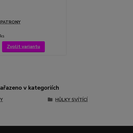
Í PATRONY
/
ks
Zvolit variantu
zařazeno v kategoriích
Y
HŮLKY SVÍTÍCÍ