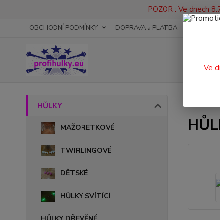
POZOR : Ve dnech 8.7
OBCHODNÍ PODMÍNKY
DOPRAVA a PLATBA
KONTAKT
Ve d
Úvod
HŮLKY
HŮL
MAŽORETKOVÉ
TWIRLINGOVÉ
DĚTSKÉ
HŮLKY SVÍTÍCÍ
HŮLKY DŘEVĚNÉ