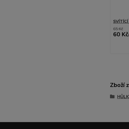
SVÍTÍC
65 Kč
60 Kč
Zboží 
HŮLK