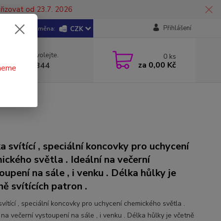
řizovat od 23.7. 2026
Přihlášení
CZK
 si rady? Zavolejte.
0
ks
za
0,00 Kč
 602 446 844
čneme
a svítící , speciální koncovky pro uchycení
ického světla . Ideální na večerní
oupení na sále , i venku . Délka hůlky je
ně svítících patron .
vítící , speciální koncovky pro uchycení chemického světla .
 na večerní vystoupení na sále , i venku . Délka hůlky je včetně