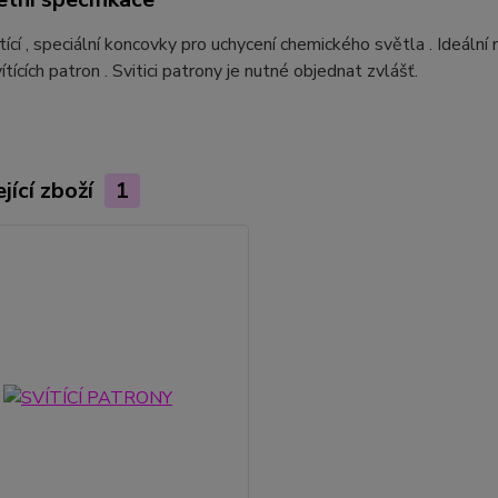
tící , speciální koncovky pro uchycení chemického světla . Ideální 
tících patron . Svitici patrony je nutné objednat zvlášť.
jící zboží
1