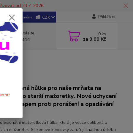
řizovat od 23.7. 2026
Přihlášení
CZK
 si rady? Zavolejte.
0
ks
za
0,00 Kč
 602 446 844
ce oblíbená hůlka pro naše mrňata na
čneme
í, ale i pro starší mažoretky. Nové uchycení
ovek s čepem proti prorážení a opadávání
ovek!!
rofesionální mažoretková hůlka, která je velice oblíbená u
jících mažoretek. Silikonové koncovky zaručují snadnou údržbu