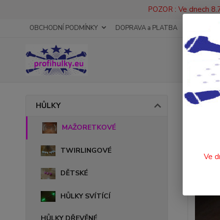
POZOR : Ve dnech 8.7
OBCHODNÍ PODMÍNKY
DOPRAVA a PLATBA
KONTAKT
Úvod
HŮLKY
HŮLK
MAŽORETKOVÉ
TWIRLINGOVÉ
Ve d
DĚTSKÉ
HŮLKY SVÍTÍCÍ
HŮLKY DŘEVĚNÉ