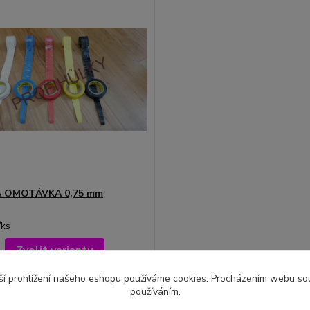
 OMOTÁVKA 0,75 mm
/
ks
Zvolit variantu
ší prohlížení našeho eshopu používáme cookies. Procházením webu souh
používáním.