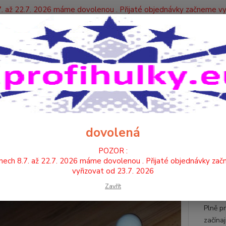
. až 22.7. 2026 máme dovolenou . Přijaté objednávky začneme vy
Y
Nevíte
Hledat
+420
HŮLKY
MAŽORETKOVÉ
HŮLKA pro mažoretky A, bílá, 50 cm
A pro mažoretky A, bílá, 50 cm
dovolená
Veli
POZOR :
nech 8.7. až 22.7. 2026 máme dovolenou . Přijaté objednávky za
hran
vyřizovat od 23.7. 2026
konc
Zavřít
konc
Plně p
začína