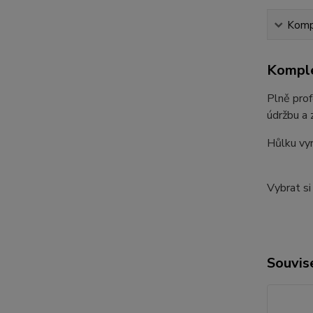
Kompl
Komple
Plně prof
údržbu a 
Hůlku vyr
Vybrat s
Souvise