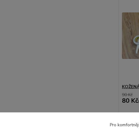
KOŽENÁ
90 Kč
80 Kč
Pro komfortněj