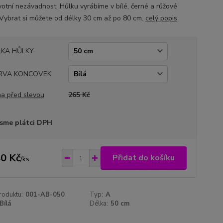
votní nezávadnost. Hůlku vyrábíme v bílé, černé a růžové
 Vybrat si můžete od délky 30 cm až po 80 cm.
celý popis
LKA HŮLKY
RVA KONCOVEK
a před slevou
265 Kč
sme plátci DPH
0 Kč
Přidat do košíku
/
ks
roduktu:
001-AB-050
Typ:
A
Bílá
Délka:
50 cm