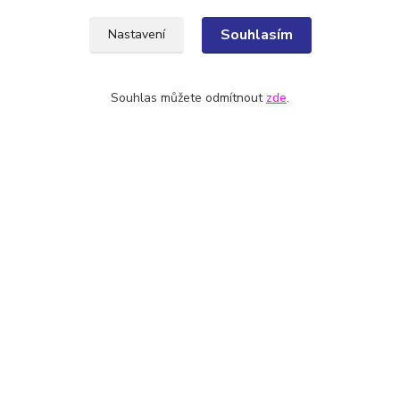
Souhlasím
Nastavení
zařazeno v kategoriích
ORETKOVÉ
DĚTSKÉ
Souhlas můžete odmítnout
zde
.
ENÍ A ÚDRŽBA
JAK VYBRAT HŮLKU
ČKY
ZDE
DÉLKA A ÚDRŽBA HŮLKY
Z
ZDE