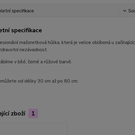
etní specifikace
Sou
tní specifikace
esionální mažoretková hůlka, která je velice oblíbená u začínajíc
zdravotní nezávadnost.
ábíme v bílé, černé a růžové barvě.
i můžete od délky 30 cm až po 80 cm.
jící zboží
1