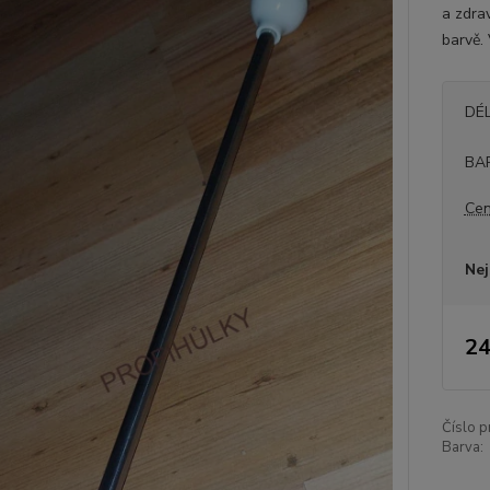
a zdra
barvě.
DÉ
BA
Cen
Nej
24
Číslo p
Barva: