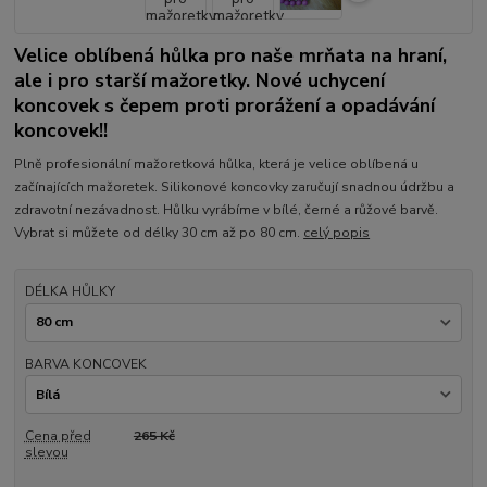
Velice oblíbená hůlka pro naše mrňata na hraní,
ale i pro starší mažoretky. Nové uchycení
koncovek s čepem proti prorážení a opadávání
koncovek!!
Plně profesionální mažoretková hůlka, která je velice oblíbená u
začínajících mažoretek. Silikonové koncovky zaručují snadnou údržbu a
zdravotní nezávadnost. Hůlku vyrábíme v bílé, černé a růžové barvě.
Vybrat si můžete od délky 30 cm až po 80 cm.
celý popis
DÉLKA HŮLKY
BARVA KONCOVEK
Cena před
265 Kč
slevou