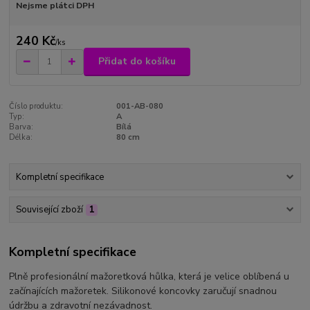
Nejsme plátci DPH
240 Kč
/
ks
Přidat do košíku
Číslo produktu:
001-AB-080
Typ:
A
Barva:
Bílá
Délka:
80 cm
Kompletní specifikace
Související zboží
1
Kompletní specifikace
Plně profesionální mažoretková hůlka, která je velice oblíbená u
začínajících mažoretek. Silikonové koncovky zaručují snadnou
údržbu a zdravotní nezávadnost.