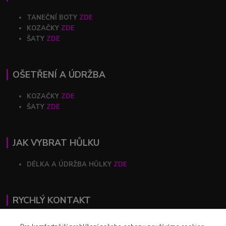
TANEČNÍ BOTY
ZDE
KOZAČKY
ZDE
ŠATY
ZDE
OŠETŘENÍ A ÚDRŽBA
KOZAČKY
ZDE
ŠATY
ZDE
JAK VYBRAT HŮLKU
DÉLKA A ÚDRŽBA HŮLKY
ZDE
RYCHLÝ KONTAKT
+420 602 446 844