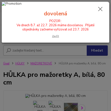
POZOR : Ve dnech 8.7. až 22.7. 2026 máme dovolenou . Přijaté
objednávky začneme vyřizovat od 23.7. 2026
dovolená
0
ks
CZK
+420 602 446 844
za
0,00 Kč
POZOR :
Ve dnech 8.7. až 22.7. 2026 máme dovolenou . Přijaté
objednávky začneme vyřizovat od 23.7. 2026
Menu
Zavřít
Hledat
Úvod
HŮLKY
MAŽORETKOVÉ
HŮLKA pro mažoretky A, bílá, 80 cm
HŮLKA pro mažoretky A, bílá, 80
cm