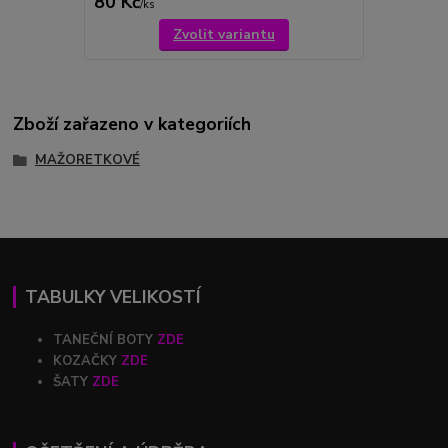
80 Kč
/
ks
Zvolit variantu
Zboží zařazeno v kategoriích
MAŽORETKOVÉ
TABULKY VELIKOSTÍ
TANEČNÍ BOTY
ZDE
KOZAČKY
ZDE
ŠATY
ZDE