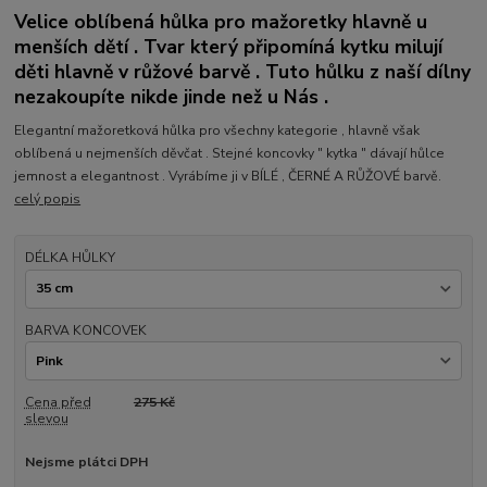
Velice oblíbená hůlka pro mažoretky hlavně u
menších dětí . Tvar který připomíná kytku milují
děti hlavně v růžové barvě . Tuto hůlku z naší dílny
nezakoupíte nikde jinde než u Nás .
Elegantní mažoretková hůlka pro všechny kategorie , hlavně však
oblíbená u nejmenších děvčat . Stejné koncovky " kytka " dávají hůlce
jemnost a elegantnost . Vyrábíme ji v BÍLÉ , ČERNÉ A RŮŽOVÉ barvě.
celý popis
DÉLKA HŮLKY
BARVA KONCOVEK
Cena před
275 Kč
slevou
Nejsme plátci DPH