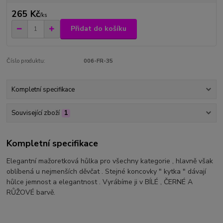
265 Kč
/
ks
Přidat do košíku
Číslo produktu:
006-FR-35
Kompletní specifikace
Související zboží
1
Kompletní specifikace
Elegantní mažoretková hůlka pro všechny kategorie , hlavně však
oblíbená u nejmenších děvčat . Stejné koncovky " kytka " dávají
hůlce jemnost a elegantnost . Vyrábíme ji v BÍLÉ , ČERNÉ A
RŮŽOVÉ barvě.