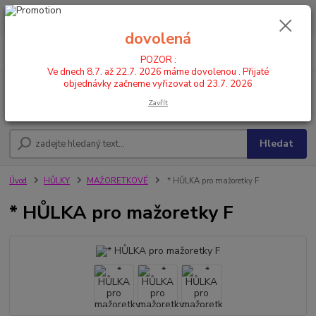
POZOR : Ve dnech 8.7. až 22.7. 2026 máme dovolenou . Přijaté
objednávky začneme vyřizovat od 23.7. 2026
dovolená
0
ks
CZK
+420 602 446 844
za
0,00 Kč
POZOR :
Ve dnech 8.7. až 22.7. 2026 máme dovolenou . Přijaté
objednávky začneme vyřizovat od 23.7. 2026
Menu
Zavřít
Hledat
Úvod
HŮLKY
MAŽORETKOVÉ
* HŮLKA pro mažoretky F
* HŮLKA pro mažoretky F