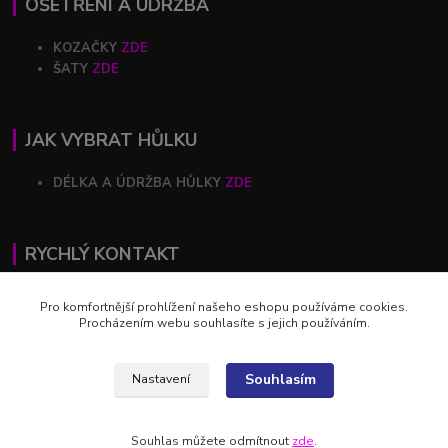
OŠETŘENÍ A ÚDRŽBA
KOZAČKY
ZDE
ŠATY
ZDE
JAK VYBRAT HŮLKU
DÉLKA A ÚDRŽBA HŮLKY
ZDE
RYCHLÝ KONTAKT
+420 602 446 844
Pro komfortnější prohlížení našeho eshopu používáme cookies.
Procházením webu souhlasíte s jejich používáním.
profihulky@profihulky.eu
Souhlasím
Nastavení
Souhlas můžete odmítnout
zde
.