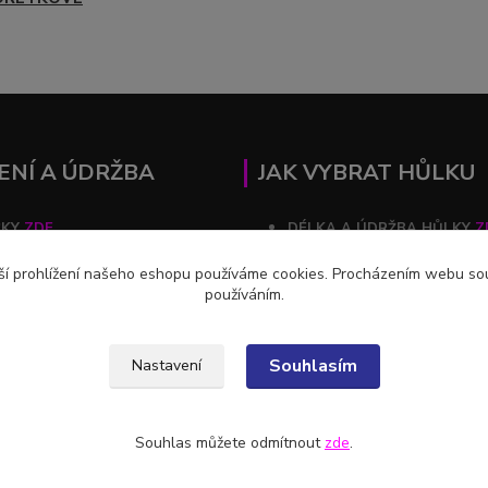
ENÍ A ÚDRŽBA
JAK VYBRAT HŮLKU
ČKY
ZDE
DÉLKA A ÚDRŽBA HŮLKY
Z
ZDE
ší prohlížení našeho eshopu používáme cookies. Procházením webu souh
používáním.
Souhlasím
Nastavení
Souhlas můžete odmítnout
zde
.