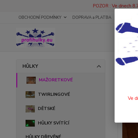
POZOR : Ve dnech 8.7
OBCHODNÍ PODMÍNKY
DOPRAVA a PLATBA
KONTAKT
Úvod
HŮLKY
* HŮ
MAŽORETKOVÉ
TWIRLINGOVÉ
Ve d
DĚTSKÉ
HŮLKY SVÍTÍCÍ
HŮLKY DŘEVĚNÉ