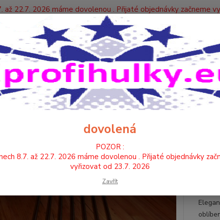
. až 22.7. 2026 máme dovolenou . Přijaté objednávky začneme vy
Y
Nevíte
Hledat
+420
HŮLKY
MAŽORETKOVÉ
* HŮLKA pro mažoretky F
LKA pro mažoretky F
dovolená
Veli
POZOR :
nech 8.7. až 22.7. 2026 máme dovolenou . Přijaté objednávky za
menš
vyřizovat od 23.7. 2026
děti
Zavřít
díln
Elegan
oblíbe