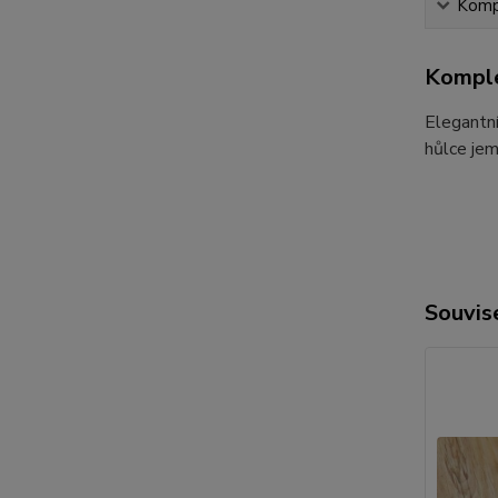
Kompl
Komple
Elegantní
hůlce je
Souvise