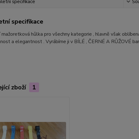
etní specifikace
Sou
tní specifikace
 mažoretková hůlka pro všechny kategorie , hlavně však oblíbená
mnost a elegantnost . Vyrábíme ji v BÍLÉ , ČERNÉ A RŮŽOVÉ bar
jící zboží
1