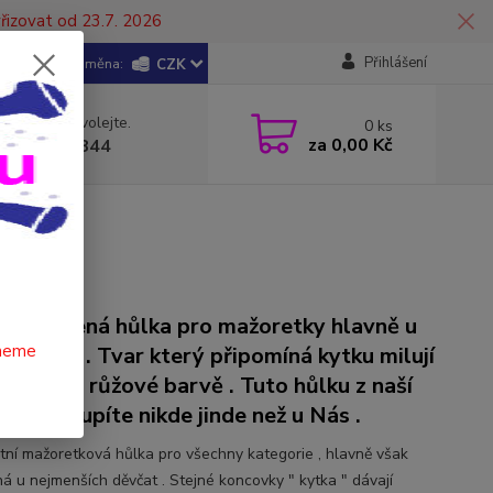
řizovat od 23.7. 2026
Přihlášení
CZK
 si rady? Zavolejte.
0
ks
za
0,00 Kč
 602 446 844
ce oblíbená hůlka pro mažoretky hlavně u
čneme
ích dětí . Tvar který připomíná kytku milují
 hlavně v růžové barvě . Tuto hůlku z naší
y nezakoupíte nikde jinde než u Nás .
tní mažoretková hůlka pro všechny kategorie , hlavně však
ná u nejmenších děvčat . Stejné koncovky " kytka " dávají