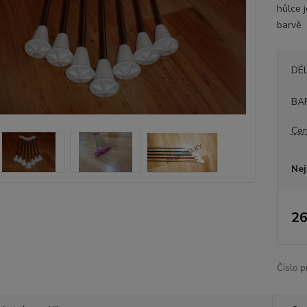
hůlce 
barvě
DÉ
BA
Cen
Nej
26
Číslo p