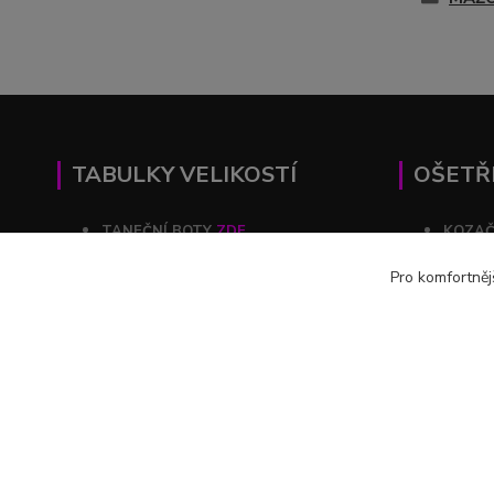
TABULKY VELIKOSTÍ
OŠETŘ
TANEČNÍ BOTY
ZDE
KOZA
KOZAČKY
ZDE
ŠATY
Pro komfortněj
ŠATY
ZDE