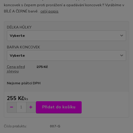
koncovek s čepem proti prorážení a opadávání koncovek !! Vyrábíme v
BÍLÉ A ČERNÉ barvě .
celý popis
DÉLKA HŮLKY
BARVA KONCOVEK
Cena před
275 Kč
slevou
Nejsme plátci DPH
255 Kč
/
ks
Přidat do košíku
Číslo produktu:
007-G