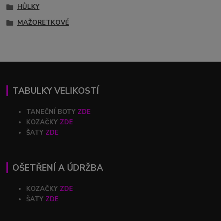
HŮLKY
MAŽORETKOVÉ
TABULKY VELIKOSTÍ
TANEČNÍ BOTY
ZDE
KOZAČKY
ZDE
ŠATY
ZDE
OŠETŘENÍ A ÚDRŽBA
KOZAČKY
ZDE
ŠATY
ZDE