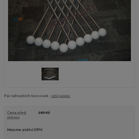
Pár náhradních koncovek .
celý popis
Cena před
160 Kč
slevou
Nejsme plátci DPH