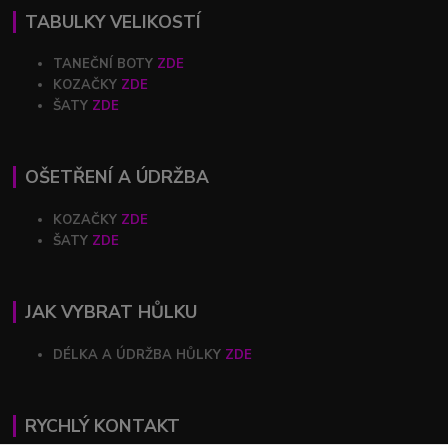
TABULKY VELIKOSTÍ
TANEČNÍ BOTY
ZDE
KOZAČKY
ZDE
ŠATY
ZDE
OŠETŘENÍ A ÚDRŽBA
KOZAČKY
ZDE
ŠATY
ZDE
JAK VYBRAT HŮLKU
DÉLKA A ÚDRŽBA HŮLKY
ZDE
RYCHLÝ KONTAKT