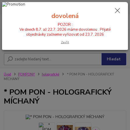
POZOR : Ve dnech 8.7. až 22.7. 2026 máme dovolenou . Přijaté
objednávky začneme vyřizovat od 23.7. 2026
dovolená
0
ks
CZK
+420 602 446 844
za
0,00 Kč
POZOR :
Ve dnech 8.7. až 22.7. 2026 máme dovolenou . Přijaté
objednávky začneme vyřizovat od 23.7. 2026
Menu
Zavřít
Hledat
Úvod
POMPONY
holografické
* POM PON - HOLOGRAFICKÝ
MÍCHANÝ
* POM PON - HOLOGRAFICKÝ
MÍCHANÝ