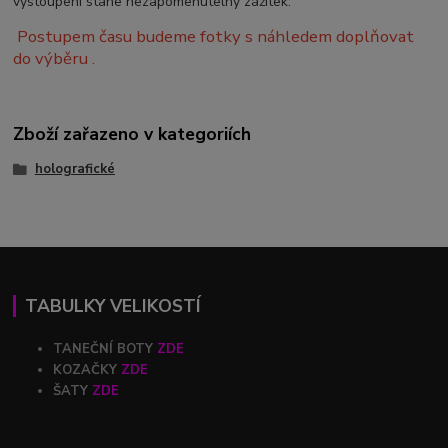
vystoupení stane nezapomenutelný zážitek.
Postupem času budeme fotky s náhledem doplňovat
do výběru .
Zboží zařazeno v kategoriích
holografické
TABULKY VELIKOSTÍ
TANEČNÍ BOTY
ZDE
KOZAČKY
ZDE
ŠATY
ZDE