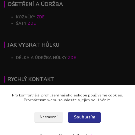
OŠETŘENÍ A ÚDRŽBA
KOZAČKY
ZDE
ŠATY
ZDE
JAK VYBRAT HŮLKU
DÉLKA A ÚDRŽBA HŮLKY
ZDE
RYCHLÝ KONTAKT
+420 602 446 844
Pro komfortnější prohlížení našeho eshopu používáme cookies.
Procházením webu souhlasíte s jejich používáním.
profihulky@profihulky.eu
Souhlasím
Nastavení