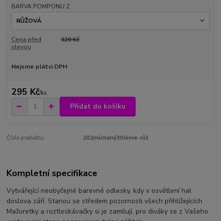
BARVA POMPONU 2
Cena před
320 Kč
slevou
Nejsme plátci DPH
295 Kč
/
ks
Přidat do košíku
Číslo produktu:
202míchaný30červe-růž
Kompletní specifikace
Vytvářející neobyčejné barevné odlesky, kdy v osvětlení hal
doslova září. Stanou se středem pozornosti všech přihlížejících.
Mažoretky a roztleskávačky si je zamilují, pro diváky se z Vašeho