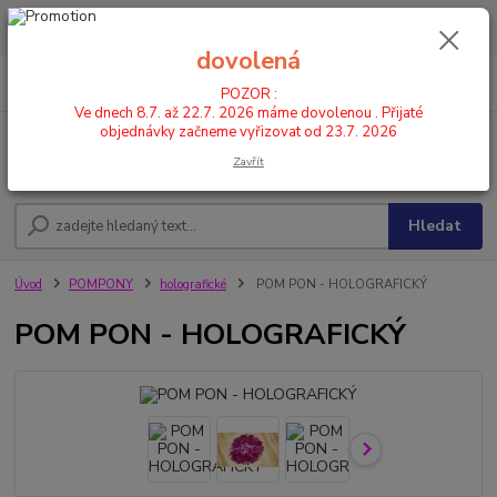
POZOR : Ve dnech 8.7. až 22.7. 2026 máme dovolenou . Přijaté
objednávky začneme vyřizovat od 23.7. 2026
dovolená
0
ks
CZK
+420 602 446 844
za
0,00 Kč
POZOR :
Ve dnech 8.7. až 22.7. 2026 máme dovolenou . Přijaté
objednávky začneme vyřizovat od 23.7. 2026
Menu
Zavřít
Hledat
Úvod
POMPONY
holografické
POM PON - HOLOGRAFICKÝ
POM PON - HOLOGRAFICKÝ