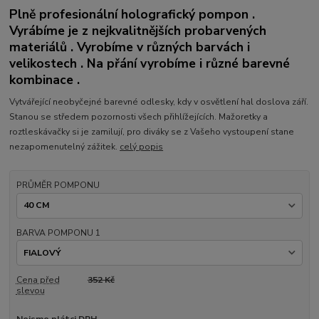
Plně profesionální holografický pompon .
Vyrábíme je z nejkvalitnějších probarvených
materiálů . Vyrobíme v různých barvách i
velikostech . Na přání vyrobíme i různé barevné
kombinace .
Vytvářející neobyčejné barevné odlesky, kdy v osvětlení hal doslova září.
Stanou se středem pozornosti všech přihlížejících. Mažoretky a
roztleskávačky si je zamilují, pro diváky se z Vašeho vystoupení stane
nezapomenutelný zážitek.
celý popis
PRŮMĚR POMPONU
BARVA POMPONU 1
Cena před
352 Kč
slevou