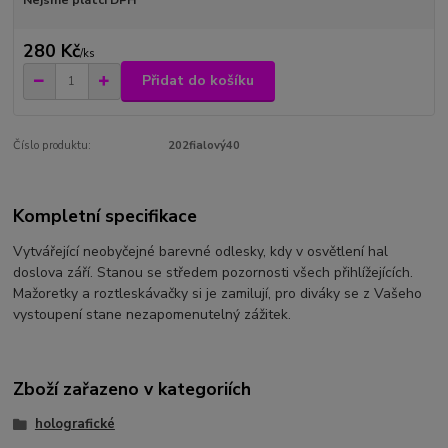
Nejsme plátci DPH
280 Kč
/
ks
Přidat do košíku
Číslo produktu:
202fialový40
Kompletní specifikace
Vytvářející neobyčejné barevné odlesky, kdy v osvětlení hal
doslova září. Stanou se středem pozornosti všech přihlížejících.
Mažoretky a roztleskávačky si je zamilují, pro diváky se z Vašeho
vystoupení stane nezapomenutelný zážitek.
Zboží zařazeno v kategoriích
holografické