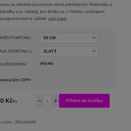
tanou se středem pozornosti všech přihlížejících. Mažoretky a
kávačky si je zamilují, pro diváky se z Vašeho vystoupení
nezapomenutelný zážitek.
celý popis
ŮMĚR POMPONU
RVA POMPONU 1
a před slevou
352 Kč
sme plátci DPH
0 Kč
Přidat do košíku
/
ks
roduktu:
202zlatý30