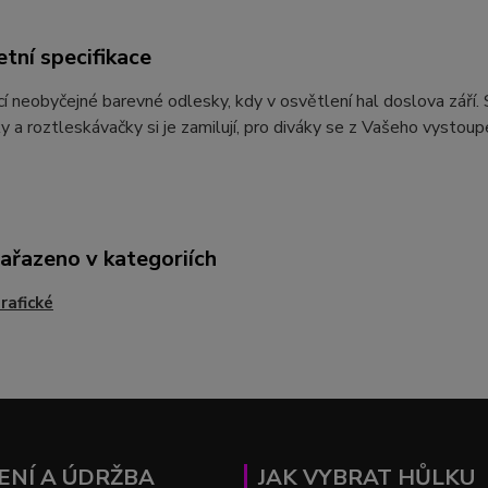
tní specifikace
cí neobyčejné barevné odlesky, kdy v osvětlení hal doslova září. 
 a roztleskávačky si je zamilují, pro diváky se z Vašeho vystou
zařazeno v kategoriích
rafické
ENÍ A ÚDRŽBA
JAK VYBRAT HŮLKU