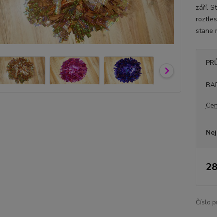
září. S
roztles
stane 
PR
BA
Cen
Nej
28
Číslo p