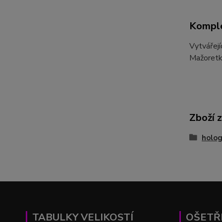
Komple
Vytvářejí
Mažoretky
Zboží 
holog
TABULKY VELIKOSTÍ
OŠETŘ