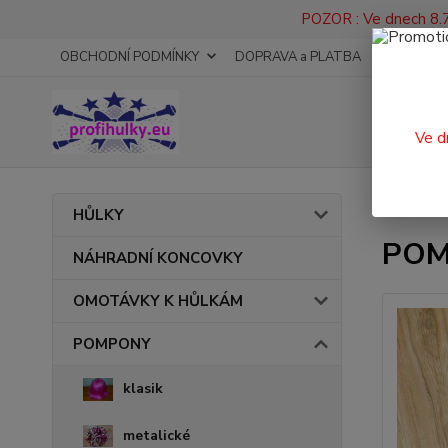
POZOR : Ve dnech 8.7
OBCHODNÍ PODMÍNKY
DOPRAVA a PLATBA
KONTAKT
Ve d
Úvod
HŮLKY
POM
NÁHRADNÍ KONCOVKY
OMOTÁVKY K HŮLKÁM
POMPONY
klasik
metalické