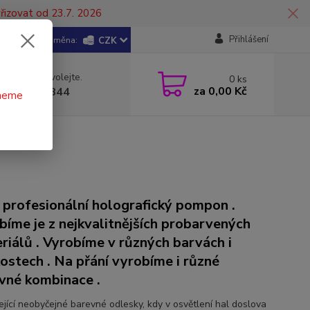
řizovat od 23.7. 2026
Přihlášení
CZK
 si rady? Zavolejte.
0
ks
za
0,00 Kč
 602 446 844
čneme
 profesionální holografický pompon .
bíme je z nejkvalitnějších probarvených
riálů . Vyrobíme v různých barvách i
kostech . Na přání vyrobíme i různé
vné kombinace .
ející neobyčejné barevné odlesky, kdy v osvětlení hal doslova