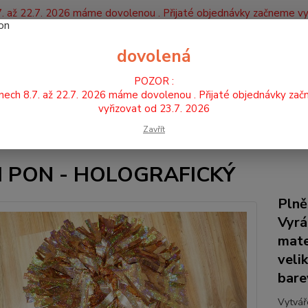
. až 22.7. 2026 máme dovolenou . Přijaté objednávky začneme vy
Y
dovolená
Nevíte
POZOR :
Hledat
+420
nech 8.7. až 22.7. 2026 máme dovolenou . Přijaté objednávky za
vyřizovat od 23.7. 2026
Zavřít
POMPONY
holografické
POM PON - HOLOGRAFICKÝ
 PON - HOLOGRAFICKÝ
Plně
Vyrá
mate
veli
bare
Vytvář