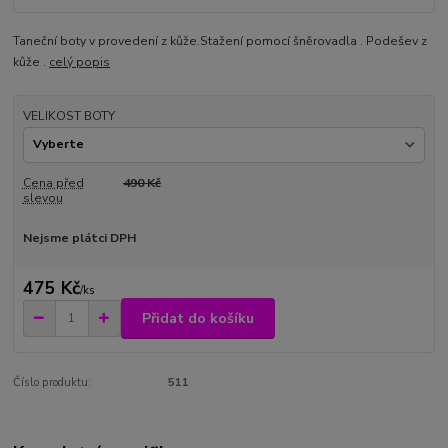
Taneční boty v provedení z kůže.Stažení pomocí šněrovadla . Podešev z
kůže .
celý popis
VELIKOST BOTY
Cena před
490 Kč
slevou
Nejsme plátci DPH
475 Kč
/
ks
Přidat do košíku
Číslo produktu:
511