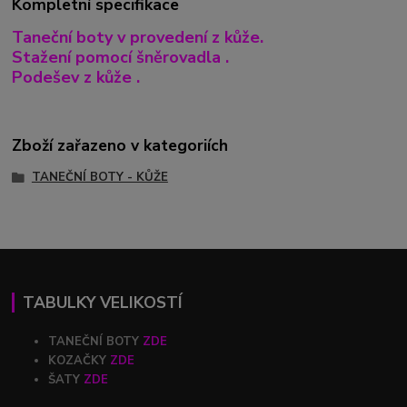
Kompletní specifikace
Taneční boty v provedení z kůže.
Stažení pomocí šněrovadla .
Podešev z kůže .
Zboží zařazeno v kategoriích
TANEČNÍ BOTY - KŮŽE
TABULKY VELIKOSTÍ
TANEČNÍ BOTY
ZDE
KOZAČKY
ZDE
ŠATY
ZDE