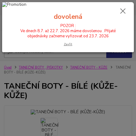
POZOR : Ve dnech 8.7. až 22.7. 2026 máme dovolenou . Přijaté
objednávky začneme vyřizovat od 23.7. 2026
dovolená
0
ks
CZK
+420 602 446 844
za
0,00 Kč
POZOR :
Ve dnech 8.7. až 22.7. 2026 máme dovolenou . Přijaté
objednávky začneme vyřizovat od 23.7. 2026
Menu
Zavřít
Hledat
Úvod
TANEČNÍ BOTY , PIŠKOTKY
TANEČNÍ BOTY - KŮŽE
TANEČNÍ
BOTY - BÍLÉ (KŮŽE-KŮŽE)
TANEČNÍ BOTY - BÍLÉ (KŮŽE-
KŮŽE)