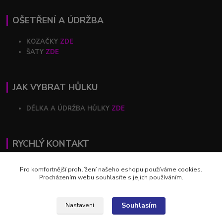
OŠETŘENÍ A ÚDRŽBA
KOZAČKY
ZDE
ŠATY
ZDE
JAK VYBRAT HŮLKU
DÉLKA A ÚDRŽBA HŮLKY
ZDE
RYCHLÝ KONTAKT
+420 602 446 844
Pro komfortnější prohlížení našeho eshopu používáme cookies.
Procházením webu souhlasíte s jejich používáním.
profihulky@profihulky.eu
Souhlasím
Nastavení