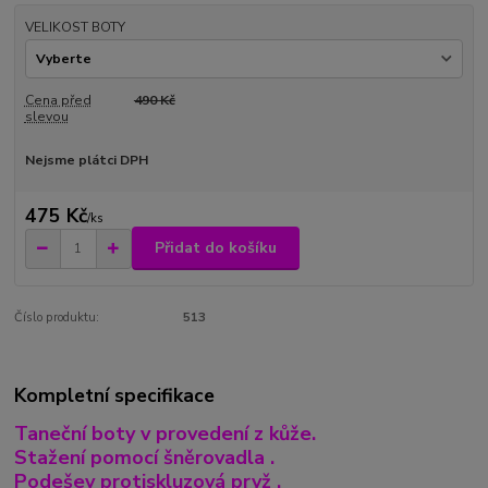
VELIKOST BOTY
Cena před
490 Kč
slevou
Nejsme plátci DPH
475 Kč
/
ks
Přidat do košíku
Číslo produktu:
513
Kompletní specifikace
Taneční boty v provedení z kůže.
Stažení pomocí šněrovadla .
Podešev protiskluzová pryž .