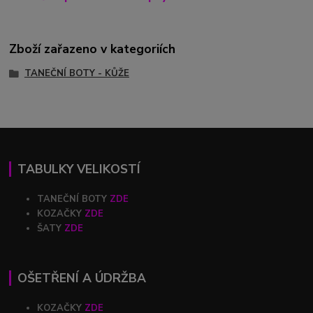
Zboží zařazeno v kategoriích
TANEČNÍ BOTY - KŮŽE
TABULKY VELIKOSTÍ
TANEČNÍ BOTY
ZDE
KOZAČKY
ZDE
ŠATY
ZDE
OŠETŘENÍ A ÚDRŽBA
KOZAČKY
ZDE