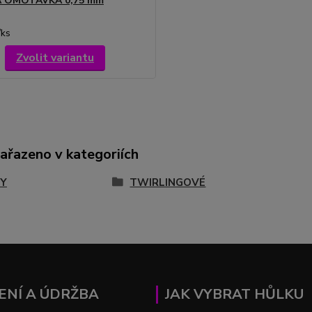
 OMOTÁVKA 0,75 mm
/
ks
Zvolit variantu
zařazeno v kategoriích
Y
TWIRLINGOVÉ
ENÍ A ÚDRŽBA
JAK VYBRAT HŮLKU