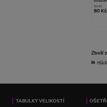
KOŽENÁ
90 Kč
80 Kč
Zboží 
HŮLK
TABULKY VELIKOSTÍ
OŠETŘ