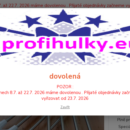
. až 22.7. 2026 máme dovolenou . Přijaté objednávky začneme vy
Y
Nevíte
Hledat
+420
HŮLKY
TWIRLINGOVÁ HŮLKA - B
RLINGOVÁ HŮLKA - B
dovolená
Plně
POZOR :
ukt
nech 8.7. až 22.7. 2026 máme dovolenou . Přijaté objednávky za
hůlk
vyřizovat od 23.7. 2026
pror
Zavřít
délc
Plně p
Speciá