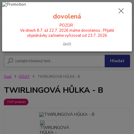
POZOR : Ve dnech 8.7. až 22.7. 2026 máme dovolenou . Přijaté
objednávky začneme vyřizovat od 23.7. 2026
dovolená
0
ks
CZK
+420 602 446 844
za
0,00 Kč
POZOR :
Ve dnech 8.7. až 22.7. 2026 máme dovolenou . Přijaté
objednávky začneme vyřizovat od 23.7. 2026
Menu
Zavřít
Hledat
Úvod
HŮLKY
TWIRLINGOVÁ HŮLKA - B
TWIRLINGOVÁ HŮLKA - B
TOP produkt