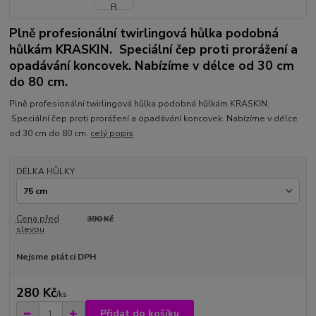
Plně profesionální twirlingová hůlka podobná
hůlkám KRASKIN. Speciální čep proti prorážení a
opadávání koncovek. Nabízíme v délce od 30 cm
do 80 cm.
Plně profesionální twirlingová hůlka podobná hůlkám KRASKIN.
Speciální čep proti prorážení a opadávání koncovek. Nabízíme v délce
od 30 cm do 80 cm.
celý popis
DÉLKA HŮLKY
Cena před
390 Kč
slevou
Nejsme plátci DPH
280 Kč
/
ks
Přidat do košíku