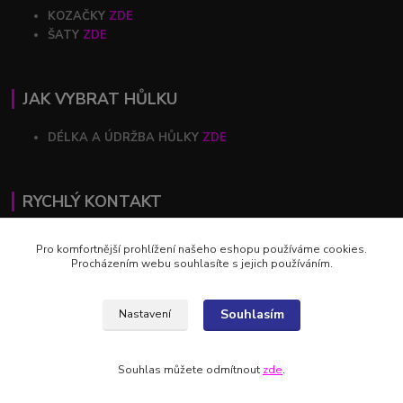
KOZAČKY
ZDE
ŠATY
ZDE
JAK VYBRAT HŮLKU
DÉLKA A ÚDRŽBA HŮLKY
ZDE
RYCHLÝ KONTAKT
+420 602 446 844
Pro komfortnější prohlížení našeho eshopu používáme cookies.
Procházením webu souhlasíte s jejich používáním.
profihulky@profihulky.eu
Souhlasím
Nastavení
Souhlas můžete odmítnout
zde
.
Vytvořeno na
Eshop-rychle.cz