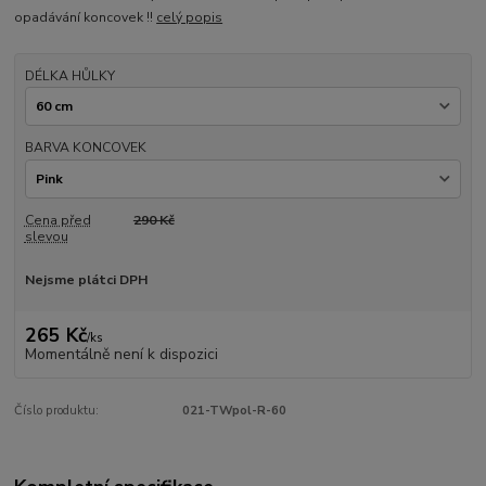
opadávání koncovek !!
celý popis
DÉLKA HŮLKY
BARVA KONCOVEK
Cena před
290 Kč
slevou
Nejsme plátci DPH
265 Kč
/
ks
Momentálně není k dispozici
Číslo produktu:
021-TWpol-R-60