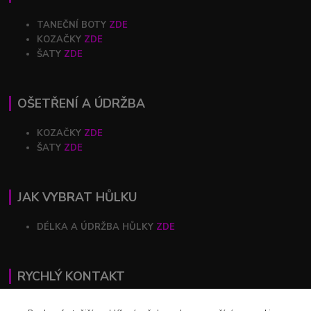
TANEČNÍ BOTY
ZDE
KOZAČKY
ZDE
ŠATY
ZDE
OŠETŘENÍ A ÚDRŽBA
KOZAČKY
ZDE
ŠATY
ZDE
JAK VYBRAT HŮLKU
DÉLKA A ÚDRŽBA HŮLKY
ZDE
RYCHLÝ KONTAKT
+420 602 446 844