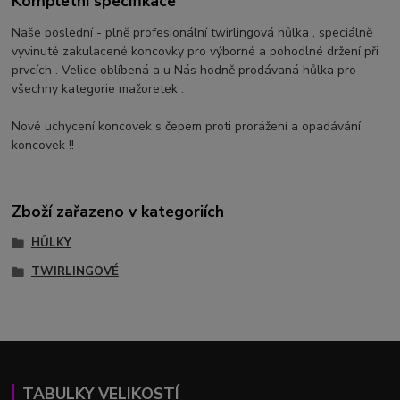
Kompletní specifikace
Naše poslední - plně profesionální twirlingová hůlka , speciálně
vyvinuté zakulacené koncovky pro výborné a pohodlné držení při
prvcích . Velice oblíbená a u Nás hodně prodávaná hůlka pro
všechny kategorie mažoretek .
Nové uchycení koncovek s čepem proti prorážení a opadávání
koncovek !!
Zboží zařazeno v kategoriích
HŮLKY
TWIRLINGOVÉ
TABULKY VELIKOSTÍ