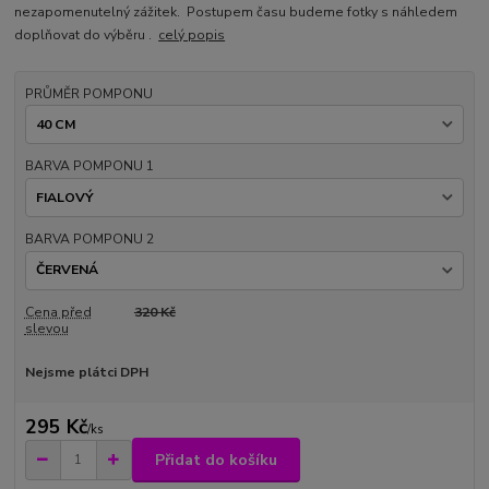
nezapomenutelný zážitek. Postupem času budeme fotky s náhledem
doplňovat do výběru .
celý popis
PRŮMĚR POMPONU
BARVA POMPONU 1
BARVA POMPONU 2
Cena před
320 Kč
slevou
Nejsme plátci DPH
295 Kč
/
ks
Přidat do košíku