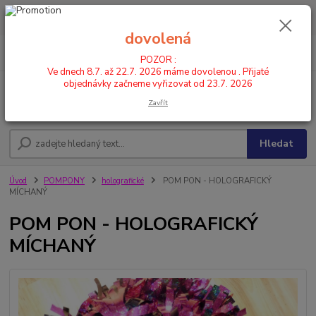
POZOR : Ve dnech 8.7. až 22.7. 2026 máme dovolenou . Přijaté
objednávky začneme vyřizovat od 23.7. 2026
dovolená
0
ks
CZK
+420 602 446 844
za
0,00 Kč
POZOR :
Ve dnech 8.7. až 22.7. 2026 máme dovolenou . Přijaté
objednávky začneme vyřizovat od 23.7. 2026
Menu
Zavřít
Hledat
Úvod
POMPONY
holografické
POM PON - HOLOGRAFICKÝ
MÍCHANÝ
POM PON - HOLOGRAFICKÝ
MÍCHANÝ