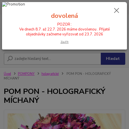
POZOR : Ve dnech 8.7. až 22.7. 2026 máme dovolenou . Přijaté
objednávky začneme vyřizovat od 23.7. 2026
dovolená
0
ks
CZK
+420 602 446 844
za
0,00 Kč
POZOR :
Ve dnech 8.7. až 22.7. 2026 máme dovolenou . Přijaté
objednávky začneme vyřizovat od 23.7. 2026
Menu
Zavřít
Hledat
Úvod
POMPONY
holografické
POM PON - HOLOGRAFICKÝ
MÍCHANÝ
POM PON - HOLOGRAFICKÝ
MÍCHANÝ