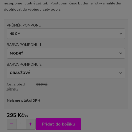
nezapomenutelný zážitek. Postupem času budeme fotky s náhledem
doplňovat do výběru .
celý popis
PRŮMĚR POMPONU
BARVA POMPONU 1
BARVA POMPONU 2
Cena před
320 Kč
slevou
Nejsme plátci DPH
295 Kč
/
ks
Přidat do košíku