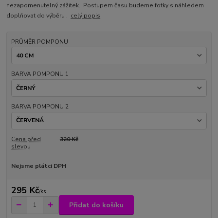
nezapomenutelný zážitek. Postupem času budeme fotky s náhledem
doplňovat do výběru .
celý popis
PRŮMĚR POMPONU
BARVA POMPONU 1
BARVA POMPONU 2
Cena před
320 Kč
slevou
Nejsme plátci DPH
295 Kč
/
ks
Přidat do košíku