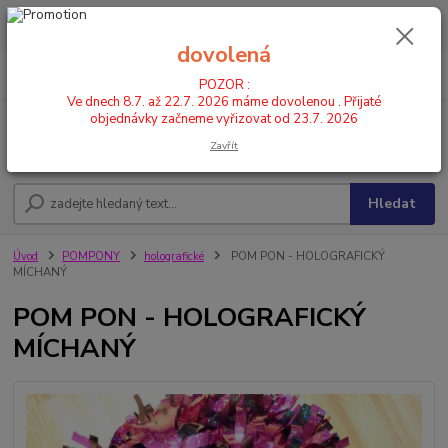
POZOR : Ve dnech 8.7. až 22.7. 2026 máme dovolenou . Přijaté
objednávky začneme vyřizovat od 23.7. 2026
dovolená
0
ks
CZK
+420 602 446 844
za
0,00 Kč
POZOR :
Ve dnech 8.7. až 22.7. 2026 máme dovolenou . Přijaté
objednávky začneme vyřizovat od 23.7. 2026
Menu
Zavřít
Hledat
Úvod
POMPONY
holografické
POM PON - HOLOGRAFICKÝ
MÍCHANÝ
POM PON - HOLOGRAFICKÝ
MÍCHANÝ