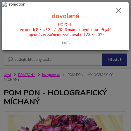
POZOR : Ve dnech 8.7. až 22.7. 2026 máme dovolenou . Přijaté
objednávky začneme vyřizovat od 23.7. 2026
dovolená
0
ks
CZK
+420 602 446 844
za
0,00 Kč
POZOR :
Ve dnech 8.7. až 22.7. 2026 máme dovolenou . Přijaté
objednávky začneme vyřizovat od 23.7. 2026
Menu
Zavřít
Hledat
Úvod
POMPONY
holografické
POM PON - HOLOGRAFICKÝ
MÍCHANÝ
POM PON - HOLOGRAFICKÝ
MÍCHANÝ