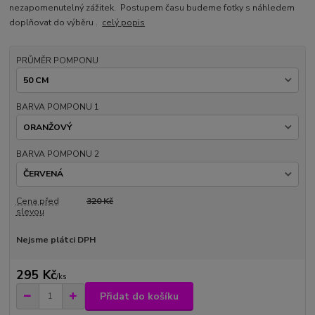
nezapomenutelný zážitek. Postupem času budeme fotky s náhledem
doplňovat do výběru .
celý popis
PRŮMĚR POMPONU
BARVA POMPONU 1
BARVA POMPONU 2
Cena před
320 Kč
slevou
Nejsme plátci DPH
295 Kč
/
ks
Přidat do košíku