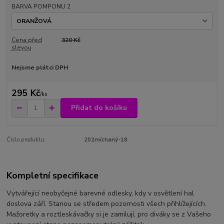
BARVA POMPONU 2
Cena před
320 Kč
slevou
Nejsme plátci DPH
295 Kč
/
ks
Přidat do košíku
Číslo produktu:
202míchaný-18
Kompletní specifikace
Vytvářející neobyčejné barevné odlesky, kdy v osvětlení hal
doslova září. Stanou se středem pozornosti všech přihlížejících.
Mažoretky a roztleskávačky si je zamilují, pro diváky se z Vašeho