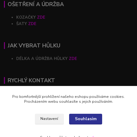
OŠETŘENÍ A ÚDRŽBA
KOZAČKY
ZDE
ŠATY
ZDE
JAK VYBRAT HŮLKU
DÉLKA A ÚDRŽBA HŮLKY
ZDE
RYCHLÝ KONTAKT
+420 602 446 844
Pro komfortnější prohlížení našeho eshopu používáme cookies.
Procházením webu souhlasíte s jejich používáním.
profihulky@profihulky.eu
Souhlasím
Nastavení