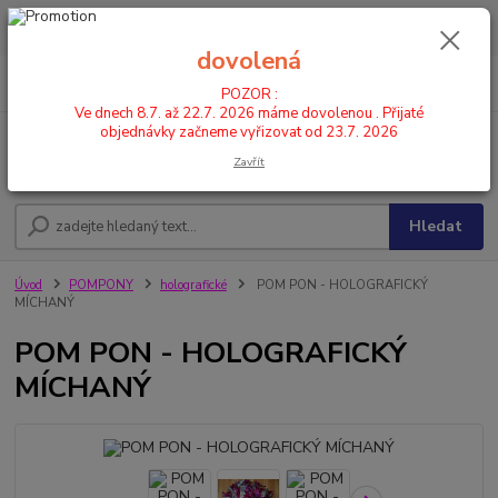
POZOR : Ve dnech 8.7. až 22.7. 2026 máme dovolenou . Přijaté
objednávky začneme vyřizovat od 23.7. 2026
dovolená
0
ks
CZK
+420 602 446 844
za
0,00 Kč
POZOR :
Ve dnech 8.7. až 22.7. 2026 máme dovolenou . Přijaté
objednávky začneme vyřizovat od 23.7. 2026
Menu
Zavřít
Hledat
Úvod
POMPONY
holografické
POM PON - HOLOGRAFICKÝ
MÍCHANÝ
POM PON - HOLOGRAFICKÝ
MÍCHANÝ