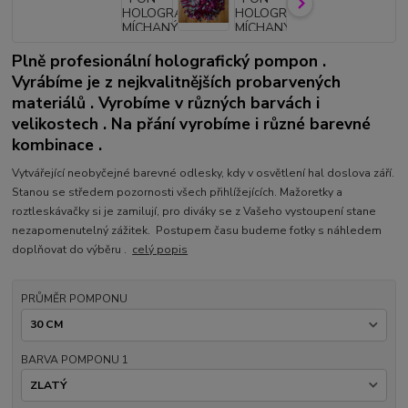
Plně profesionální holografický pompon .
Vyrábíme je z nejkvalitnějších probarvených
materiálů . Vyrobíme v různých barvách i
velikostech . Na přání vyrobíme i různé barevné
kombinace .
Vytvářející neobyčejné barevné odlesky, kdy v osvětlení hal doslova září.
Stanou se středem pozornosti všech přihlížejících. Mažoretky a
roztleskávačky si je zamilují, pro diváky se z Vašeho vystoupení stane
nezapomenutelný zážitek. Postupem času budeme fotky s náhledem
doplňovat do výběru .
celý popis
PRŮMĚR POMPONU
BARVA POMPONU 1