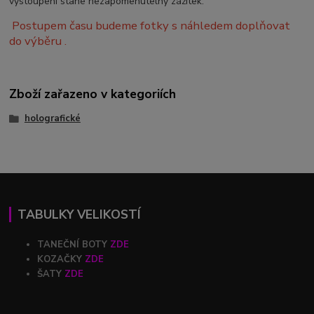
vystoupení stane nezapomenutelný zážitek.
Postupem času budeme fotky s náhledem doplňovat
do výběru .
Zboží zařazeno v kategoriích
holografické
TABULKY VELIKOSTÍ
TANEČNÍ BOTY
ZDE
KOZAČKY
ZDE
ŠATY
ZDE