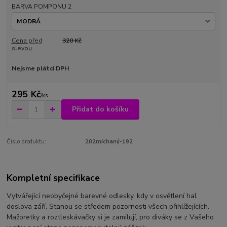
BARVA POMPONU 2
Cena před
320 Kč
slevou
Nejsme plátci DPH
295 Kč
/
ks
Přidat do košíku
Číslo produktu:
202míchaný-192
Kompletní specifikace
Vytvářející neobyčejné barevné odlesky, kdy v osvětlení hal
doslova září. Stanou se středem pozornosti všech přihlížejících.
Mažoretky a roztleskávačky si je zamilují, pro diváky se z Vašeho