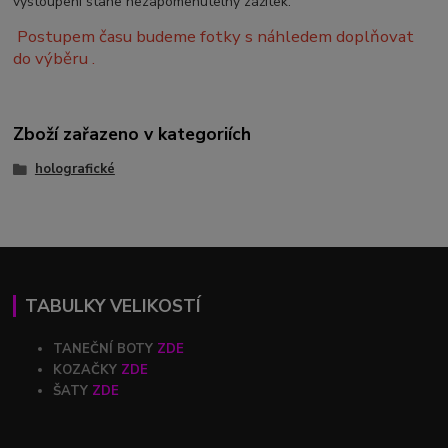
vystoupení stane nezapomenutelný zážitek.
Postupem času budeme fotky s náhledem doplňovat
do výběru .
Zboží zařazeno v kategoriích
holografické
TABULKY VELIKOSTÍ
TANEČNÍ BOTY
ZDE
KOZAČKY
ZDE
ŠATY
ZDE