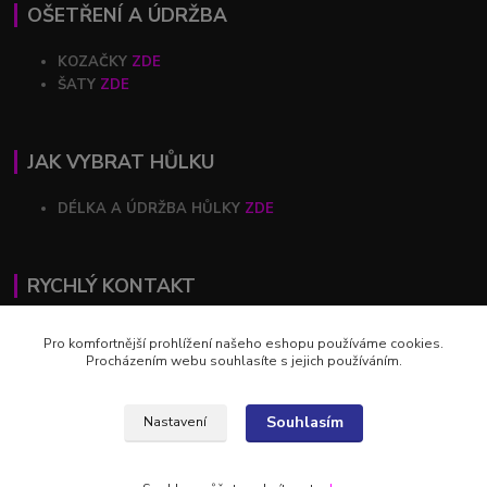
OŠETŘENÍ A ÚDRŽBA
KOZAČKY
ZDE
ŠATY
ZDE
JAK VYBRAT HŮLKU
DÉLKA A ÚDRŽBA HŮLKY
ZDE
RYCHLÝ KONTAKT
+420 602 446 844
Pro komfortnější prohlížení našeho eshopu používáme cookies.
Procházením webu souhlasíte s jejich používáním.
profihulky@profihulky.eu
Souhlasím
Nastavení