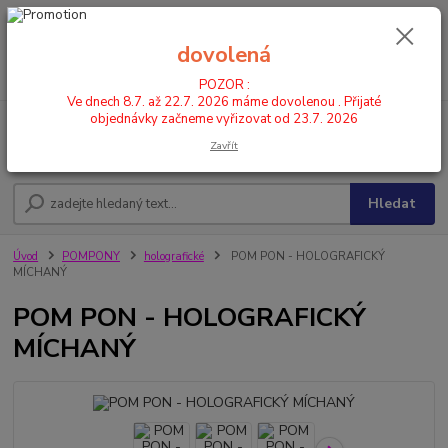
POZOR : Ve dnech 8.7. až 22.7. 2026 máme dovolenou . Přijaté
objednávky začneme vyřizovat od 23.7. 2026
dovolená
0
ks
CZK
+420 602 446 844
za
0,00 Kč
POZOR :
Ve dnech 8.7. až 22.7. 2026 máme dovolenou . Přijaté
objednávky začneme vyřizovat od 23.7. 2026
Menu
Zavřít
Hledat
Úvod
POMPONY
holografické
POM PON - HOLOGRAFICKÝ
MÍCHANÝ
POM PON - HOLOGRAFICKÝ
MÍCHANÝ