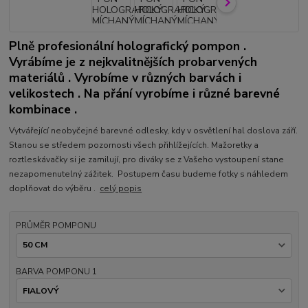
Plně profesionální holografický pompon .
Vyrábíme je z nejkvalitnějších probarvených
materiálů . Vyrobíme v různých barvách i
velikostech . Na přání vyrobíme i různé barevné
kombinace .
Vytvářející neobyčejné barevné odlesky, kdy v osvětlení hal doslova září.
Stanou se středem pozornosti všech přihlížejících. Mažoretky a
roztleskávačky si je zamilují, pro diváky se z Vašeho vystoupení stane
nezapomenutelný zážitek. Postupem času budeme fotky s náhledem
doplňovat do výběru .
celý popis
PRŮMĚR POMPONU
BARVA POMPONU 1