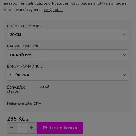
nezapomenutelný zážitek. Postupem času budeme fotky s náhledem
doplňovat do výběru .
celý popis
PRŮMĚR POMPONU
BARVA POMPONU 1
BARVA POMPONU 2
Cena před
320 Kč
slevou
Nejsme plátci DPH
295 Kč
/
ks
Přidat do košíku