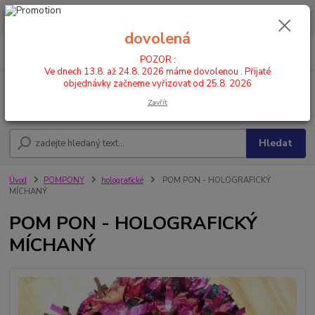
POZOR : Ve dnech 13.8. až 24.8. 2026 máme dovolenou . Přijaté
objednávky začneme vyřizovat od 25.8. 2026
dovolená
0
ks
CZK
+420 602 446 844
za
0,00 Kč
POZOR :
Ve dnech 13.8. až 24.8. 2026 máme dovolenou . Přijaté
objednávky začneme vyřizovat od 25.8. 2026
Menu
Zavřít
Hledat
Úvod
POMPONY
holografické
POM PON - HOLOGRAFICKÝ
MÍCHANÝ
POM PON - HOLOGRAFICKÝ
MÍCHANÝ