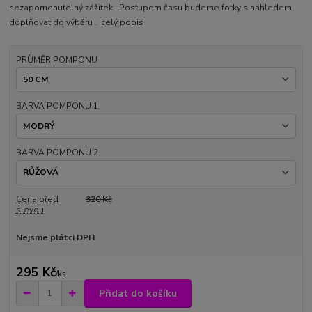
nezapomenutelný zážitek. Postupem času budeme fotky s náhledem
doplňovat do výběru .
celý popis
PRŮMĚR POMPONU
BARVA POMPONU 1
BARVA POMPONU 2
Cena před
320 Kč
slevou
Nejsme plátci DPH
295 Kč
/
ks
Přidat do košíku