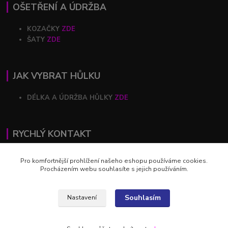
OŠETŘENÍ A ÚDRŽBA
KOZAČKY
ZDE
ŠATY
ZDE
JAK VYBRAT HŮLKU
DÉLKA A ÚDRŽBA HŮLKY
ZDE
RYCHLÝ KONTAKT
+420 602 446 844
Pro komfortnější prohlížení našeho eshopu používáme cookies.
Procházením webu souhlasíte s jejich používáním.
profihulky@profihulky.eu
Souhlasím
Nastavení