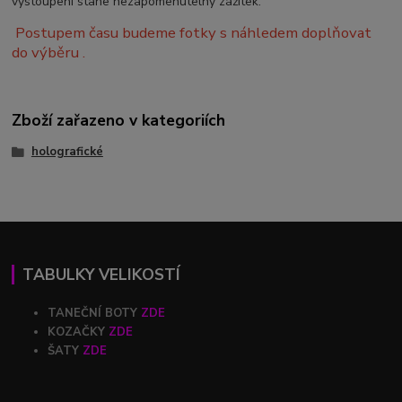
vystoupení stane nezapomenutelný zážitek.
Postupem času budeme fotky s náhledem doplňovat
do výběru .
Zboží zařazeno v kategoriích
holografické
TABULKY VELIKOSTÍ
TANEČNÍ BOTY
ZDE
KOZAČKY
ZDE
ŠATY
ZDE