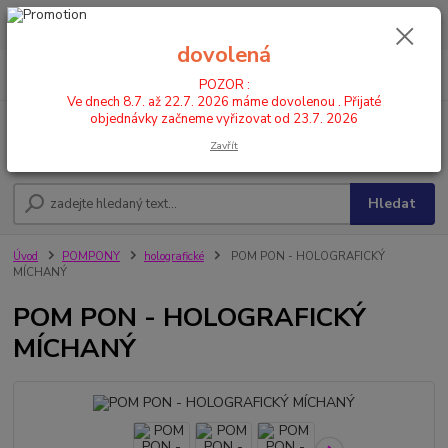
POZOR : Ve dnech 8.7. až 22.7. 2026 máme dovolenou . Přijaté
objednávky začneme vyřizovat od 23.7. 2026
dovolená
0
ks
CZK
+420 602 446 844
za
0,00 Kč
POZOR :
Ve dnech 8.7. až 22.7. 2026 máme dovolenou . Přijaté
objednávky začneme vyřizovat od 23.7. 2026
Menu
Zavřít
Hledat
Úvod
POMPONY
holografické
POM PON - HOLOGRAFICKÝ
MÍCHANÝ
POM PON - HOLOGRAFICKÝ
MÍCHANÝ