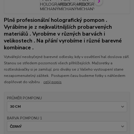
Plně profesionální holografický pompon .
Vyrábíme je z nejkvalitnějších probarvených
materiálů . Vyrobíme v různých barvách i
velikostech . Na přání vyrobíme i různé barevné
kombinace .
Vytvářející neobyčejné barevné odlesky, kdy v osvětlení hal doslova září.
Stanou se středem pozornosti všech přihlížejících. Mažoretky a
roztleskávačky si je zamilují, pro diváky se z Vašeho vystoupení stane
nezapomenutelný zážitek. Postupem času budeme fotky s náhledem
doplňovat do výběru .
celý popis
PRŮMĚR POMPONU
BARVA POMPONU 1