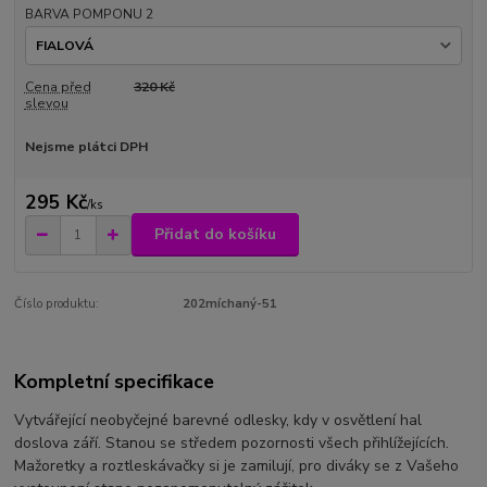
BARVA POMPONU 2
Cena před
320 Kč
slevou
Nejsme plátci DPH
295 Kč
/
ks
Přidat do košíku
Číslo produktu:
202míchaný-51
Kompletní specifikace
Vytvářející neobyčejné barevné odlesky, kdy v osvětlení hal
doslova září. Stanou se středem pozornosti všech přihlížejících.
Mažoretky a roztleskávačky si je zamilují, pro diváky se z Vašeho