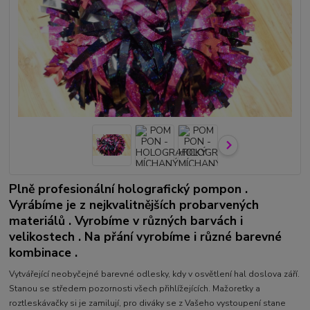
Plně profesionální holografický pompon .
Vyrábíme je z nejkvalitnějších probarvených
materiálů . Vyrobíme v různých barvách i
velikostech . Na přání vyrobíme i různé barevné
kombinace .
Vytvářející neobyčejné barevné odlesky, kdy v osvětlení hal doslova září.
Stanou se středem pozornosti všech přihlížejících. Mažoretky a
roztleskávačky si je zamilují, pro diváky se z Vašeho vystoupení stane