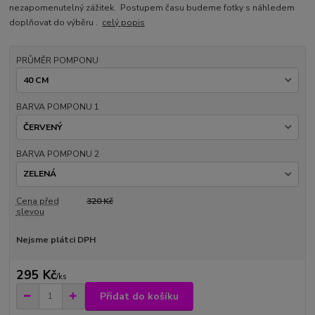
nezapomenutelný zážitek. Postupem času budeme fotky s náhledem
doplňovat do výběru .
celý popis
PRŮMĚR POMPONU
BARVA POMPONU 1
BARVA POMPONU 2
Cena před
320 Kč
slevou
Nejsme plátci DPH
295 Kč
/
ks
Přidat do košíku