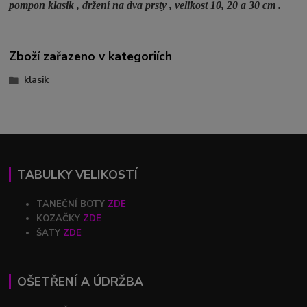
pompon klasik , držení na dva prsty , velikost 10, 20 a 30 cm .
Zboží zařazeno v kategoriích
klasik
TABULKY VELIKOSTÍ
TANEČNÍ BOTY
ZDE
KOZAČKY
ZDE
ŠATY
ZDE
OŠETŘENÍ A ÚDRŽBA