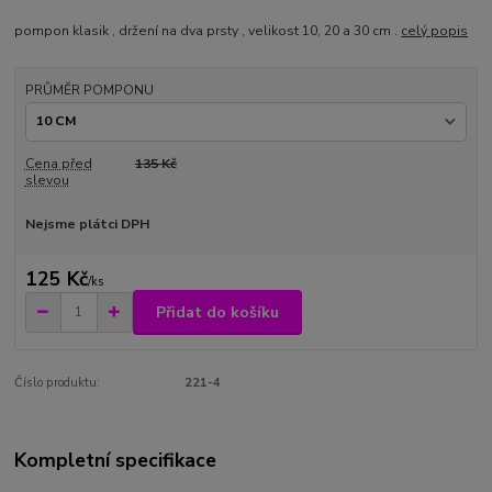
pompon klasik , držení na dva prsty , velikost 10, 20 a 30 cm .
celý popis
PRŮMĚR POMPONU
Cena před
135 Kč
slevou
Nejsme plátci DPH
125 Kč
/
ks
Přidat do košíku
Číslo produktu:
221-4
Kompletní specifikace