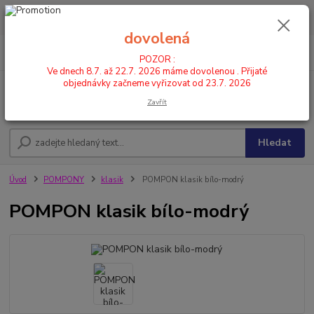
POZOR : Ve dnech 8.7. až 22.7. 2026 máme dovolenou . Přijaté
objednávky začneme vyřizovat od 23.7. 2026
dovolená
0
ks
CZK
+420 602 446 844
za
0,00 Kč
POZOR :
Ve dnech 8.7. až 22.7. 2026 máme dovolenou . Přijaté
objednávky začneme vyřizovat od 23.7. 2026
Menu
Zavřít
Hledat
Úvod
POMPONY
klasik
POMPON klasik bílo-modrý
POMPON klasik bílo-modrý