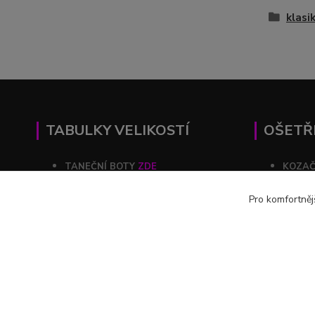
klasi
TABULKY VELIKOSTÍ
OŠETŘ
TANEČNÍ BOTY
ZDE
KOZA
KOZAČKY
ZDE
ŠATY
Pro komfortněj
ŠATY
ZDE