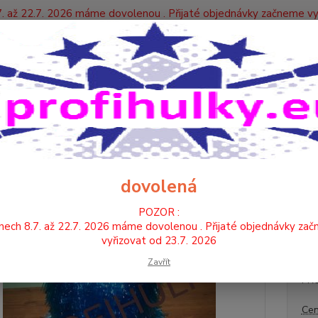
. až 22.7. 2026 máme dovolenou . Přijaté objednávky začneme vy
Y
Nevíte
Hledat
+420
POMPONY
klasik
POMPON klasik modrý
PON klasik modrý
dovolená
POZOR :
pompon 
nech 8.7. až 22.7. 2026 máme dovolenou . Přijaté objednávky za
popis
vyřizovat od 23.7. 2026
Zavřít
PR
Cen