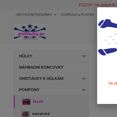
POZOR : Ve dnech 8.7
OBCHODNÍ PODMÍNKY
DOPRAVA a PLATBA
KONTAKT
Úvod
HŮLKY
POM
NÁHRADNÍ KONCOVKY
OMOTÁVKY K HŮLKÁM
Ve d
POMPONY
klasik
metalické