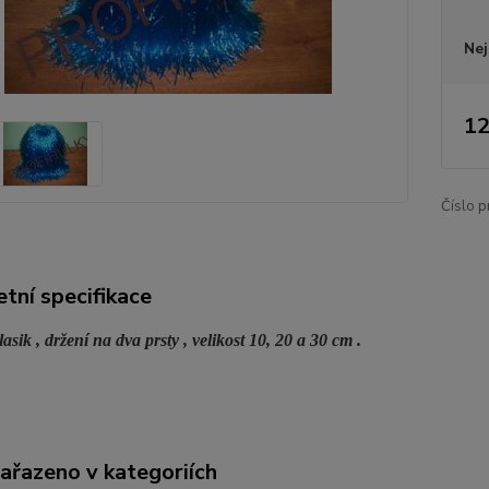
Nej
12
Číslo p
tní specifikace
sik , držení na dva prsty , velikost 10, 20 a 30 cm .
zařazeno v kategoriích