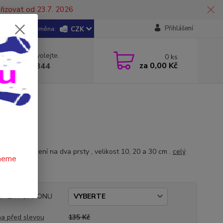
řizovat od 23.7. 2026
Přihlášení
CZK
 si rady? Zavolejte.
0
ks
za
0,00 Kč
 602 446 844
klasik , držení na dva prsty , velikost 10, 20 a 30 cm .
celý
čneme
ŮMĚR POMPONU
a před slevou
135 Kč