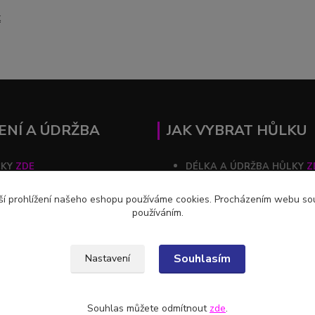
k
ENÍ A ÚDRŽBA
JAK VYBRAT HŮLKU
ČKY
ZDE
DÉLKA A ÚDRŽBA HŮLKY
Z
ZDE
ší prohlížení našeho eshopu používáme cookies. Procházením webu souh
používáním.
Souhlasím
Nastavení
Souhlas můžete odmítnout
zde
.