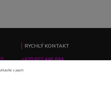
RYCHLÝ KONTAKT
+420 602 446 844
DE
lasíte s jejich
profihulky@profihulky.eu
Vytvořeno na
Eshop-rychle.cz