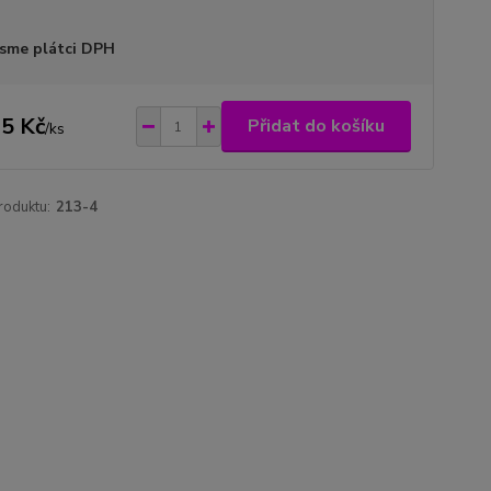
sme plátci DPH
5 Kč
Přidat do košíku
/
ks
roduktu:
213-4