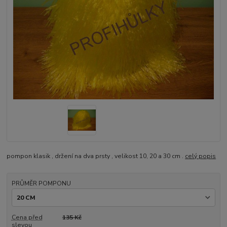
pompon klasik , držení na dva prsty , velikost 10, 20 a 30 cm .
celý popis
PRŮMĚR POMPONU
Cena před
135 Kč
slevou