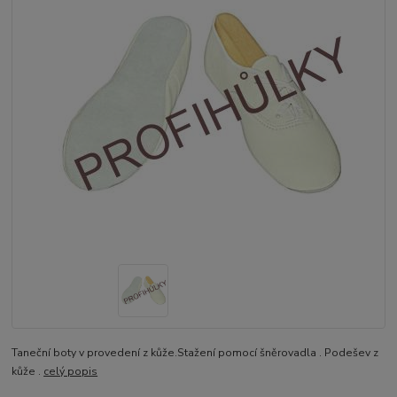
Taneční boty v provedení z kůže.Stažení pomocí šněrovadla . Podešev z
kůže .
celý popis