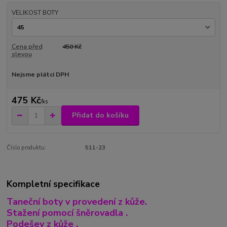
VELIKOST BOTY
Cena před
450 Kč
slevou
Nejsme plátci DPH
475 Kč
/
ks
Přidat do košíku
Číslo produktu:
511-23
Kompletní specifikace
Taneční boty v provedení z kůže.
Stažení pomocí šněrovadla .
Podešev z kůže .