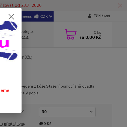
řizovat od 23.7. 2026
Přihlášení
CZK
 si rady? Zavolejte.
0
ks
za
0,00 Kč
 602 446 844
 BÍLÉ (KŮŽE-KŮŽE)
í boty v provedení z kůže.Stažení pomocí šněrovadla
čneme
šev z kůže .
celý popis
LIKOST BOTY
a před slevou
450 Kč