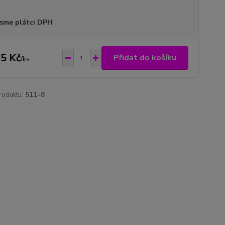
sme plátci DPH
5 Kč
Přidat do košíku
/
ks
roduktu:
511-8