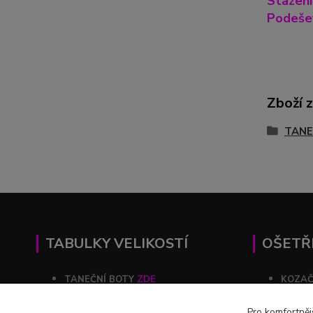
Stažení
Podešev
Zboží 
TANE
TABULKY VELIKOSTÍ
OŠETŘ
TANEČNÍ BOTY
ZDE
KOZA
KOZAČKY
ZDE
ŠATY
Pro komfortněj