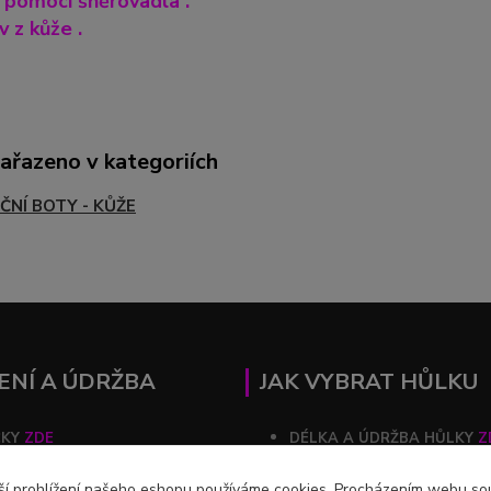
 pomocí šněrovadla .
 z kůže .
zařazeno v kategoriích
ČNÍ BOTY - KŮŽE
ENÍ A ÚDRŽBA
JAK VYBRAT HŮLKU
ČKY
ZDE
DÉLKA A ÚDRŽBA HŮLKY
Z
ZDE
ší prohlížení našeho eshopu používáme cookies. Procházením webu souh