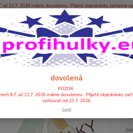
. až 22.7. 2026 máme dovolenou . Přijaté objednávky začneme vy
Y
Nevíte
Hledat
+420
TANEČNÍ BOTY , PIŠKOTKY
TANEČNÍ BOTY - KŮŽE
TANEČNÍ BOTY -
ČNÍ BOTY - BÍLÉ (KŮŽE-KŮŽE)
dovolená
POZOR :
Tanečn
nech 8.7. až 22.7. 2026 máme dovolenou . Přijaté objednávky za
. Pode
vyřizovat od 23.7. 2026
Zavřít
VE
Cen