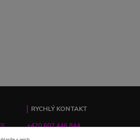
RYCHLÝ KONTAKT
+420 602 446 844
DE
lasíte s jejich