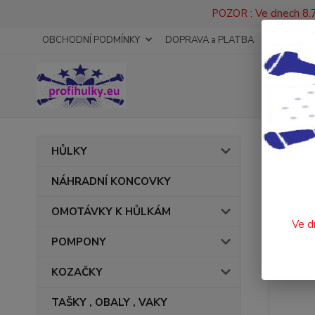
POZOR : Ve dnech 8.7
OBCHODNÍ PODMÍNKY
DOPRAVA a PLATBA
KONTAKT
Úvod
HŮLKY
TANE
NÁHRADNÍ KONCOVKY
OMOTÁVKY K HŮLKÁM
Ve d
POMPONY
KOZAČKY
TAŠKY , OBALY , VAKY