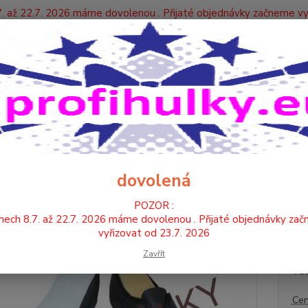
. až 22.7. 2026 máme dovolenou . Přijaté objednávky začneme vy
Y
Nevíte
Hledat
+420
TANEČNÍ BOTY , PIŠKOTKY
TANEČNÍ BOTY - KŮŽE
TANEČNÍ BOTY -
EČNÍ BOTY - ČERNÉ (KŮŽE-KŮŽ
dovolená
POZOR :
Tanečn
nech 8.7. až 22.7. 2026 máme dovolenou . Přijaté objednávky za
. Pode
vyřizovat od 23.7. 2026
Zavřít
VE
Cen