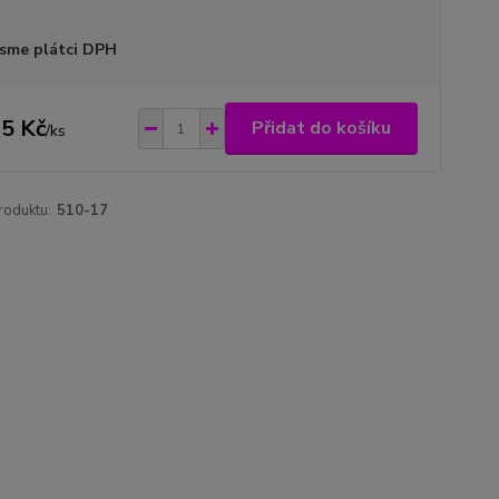
sme plátci DPH
5 Kč
Přidat do košíku
/
ks
roduktu:
510-17