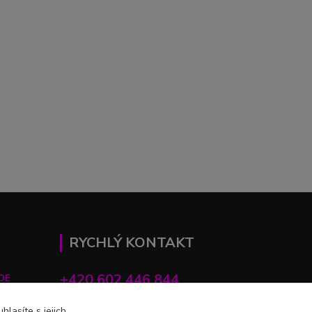
RYCHLÝ KONTAKT
+420 602 446 844
DE
lasíte s jejich