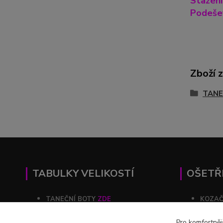
Stažení
Podešev
Zboží 
TANE
TABULKY VELIKOSTÍ
OŠETŘ
TANEČNÍ BOTY
ZDE
KOZA
KOZAČKY
ZDE
ŠATY
Pro komfortněj