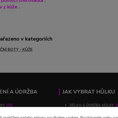
 pomocí šněrovadla .
 z kůže .
zařazeno v kategoriích
ČNÍ BOTY - KŮŽE
ENÍ A ÚDRŽBA
JAK VYBRAT HŮLKU
ČKY
ZDE
DÉLKA A ÚDRŽBA HŮLKY
Z
ZDE
ší prohlížení našeho eshopu používáme cookies. Procházením webu souh