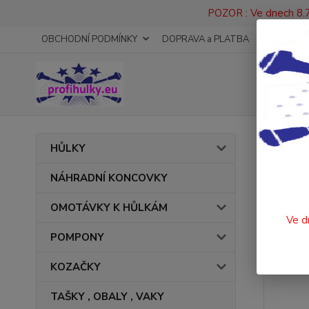
POZOR : Ve dnech 8.7
OBCHODNÍ PODMÍNKY
DOPRAVA a PLATBA
KONTAKT
Úvod
HŮLKY
TAN
NÁHRADNÍ KONCOVKY
OMOTÁVKY K HŮLKÁM
Ve d
POMPONY
KOZAČKY
TAŠKY , OBALY , VAKY