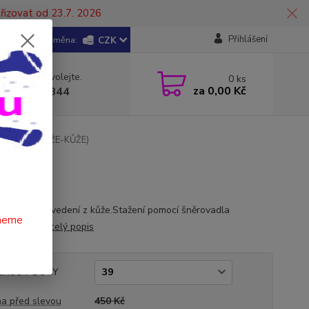
řizovat od 23.7. 2026
Přihlášení
CZK
 si rady? Zavolejte.
0
ks
za
0,00 Kč
 602 446 844
 ČERNÉ (KŮŽE-KŮŽE)
E)
í boty v provedení z kůže.Stažení pomocí šněrovadla
čneme
šev z kůže .
celý popis
LIKOST BOTY
a před slevou
450 Kč