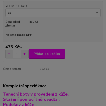
VELIKOST BOTY
Cena před
450 Kč
slevou
Nejsme plátci DPH
475 Kč
/
ks
Přidat do košíku
Číslo produktu:
512-13
Kompletní specifikace
Taneční boty v provedení z kůže.
Stažení pomocí šněrovadla .
Podešev z kůže .