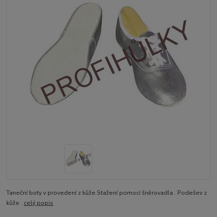
Taneční boty v provedení z kůže.Stažení pomocí šněrovadla . Podešev z
kůže .
celý popis