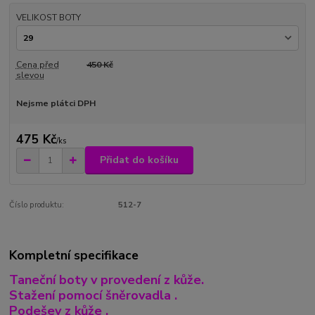
VELIKOST BOTY
Cena před
450 Kč
slevou
Nejsme plátci DPH
475 Kč
/
ks
Přidat do košíku
Číslo produktu:
512-7
Kompletní specifikace
Taneční boty v provedení z kůže.
Stažení pomocí šněrovadla .
Podešev z kůže .