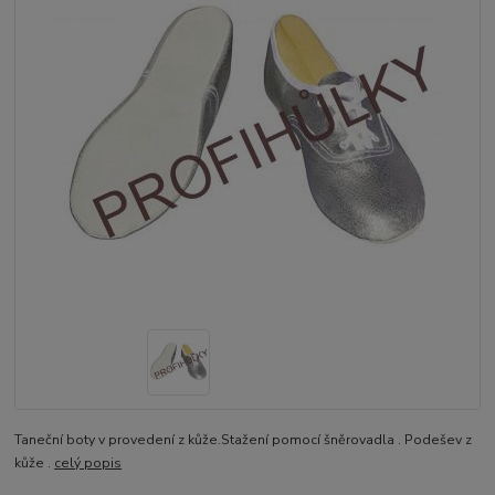
Taneční boty v provedení z kůže.Stažení pomocí šněrovadla . Podešev z
kůže .
celý popis