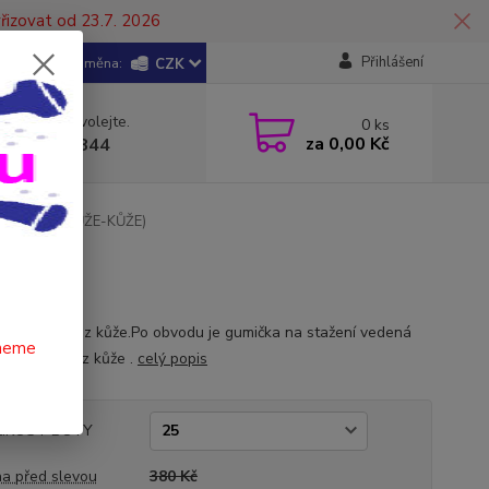
řizovat od 23.7. 2026
Přihlášení
CZK
 si rady? Zavolejte.
0
ks
za
0,00 Kč
 602 446 844
Y - BÍLÉ (KŮŽE-KŮŽE)
E)
 v provedení z kůže.Po obvodu je gumička na stažení vedená
čneme
em.Podešev z kůže .
celý popis
LIKOST BOTY
a před slevou
380 Kč