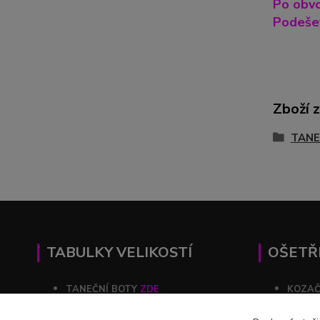
Po obvo
Podešev
Zboží 
TANE
TABULKY VELIKOSTÍ
OŠETŘ
TANEČNÍ BOTY
ZDE
KOZA
KOZAČKY
ZDE
ŠATY