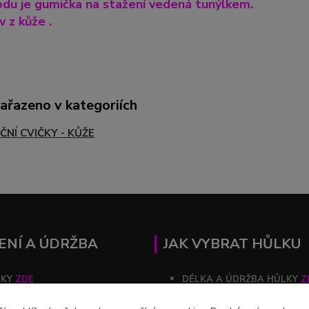
du je gumička na stažení vedená tunýlkem.
 z kůže .
zařazeno v kategoriích
ČNÍ CVIČKY - KŮŽE
ENÍ A ÚDRŽBA
JAK VYBRAT HŮLKU
ČKY
ZDE
DÉLKA A ÚDRŽBA HŮLKY
Z
ZDE