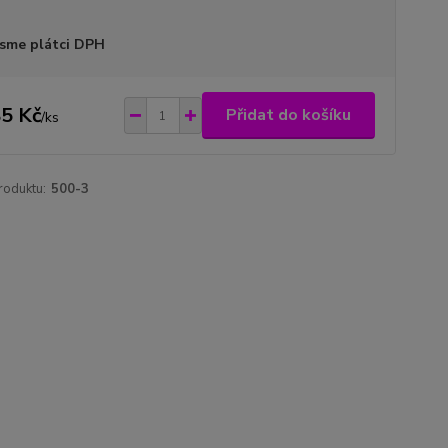
sme plátci DPH
5 Kč
Přidat do košíku
/
ks
roduktu:
500-3