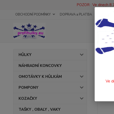
POZOR : Ve dnech 8.7
OBCHODNÍ PODMÍNKY
DOPRAVA a PLATBA
KONTAKT
Úvod
HŮLKY
TANE
NÁHRADNÍ KONCOVKY
OMOTÁVKY K HŮLKÁM
Ve d
POMPONY
KOZAČKY
TAŠKY , OBALY , VAKY