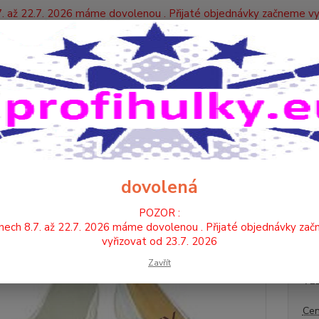
. až 22.7. 2026 máme dovolenou . Přijaté objednávky začneme vy
Y
Nevíte
Hledat
+420
TANEČNÍ BOTY , PIŠKOTKY
TANEČNÍ CVIČKY - KŮŽE
TANEČNÍ CVIČK
ČNÍ CVIČKY - BÍLÉ (KŮŽE-KŮŽ
dovolená
POZOR :
Cvičky
nech 8.7. až 22.7. 2026 máme dovolenou . Přijaté objednávky za
tunýlk
vyřizovat od 23.7. 2026
Zavřít
VE
Cen