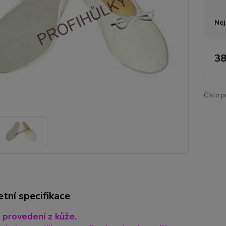
Nej
38
Číslo p
tní specifikace
v provedení z kůže.