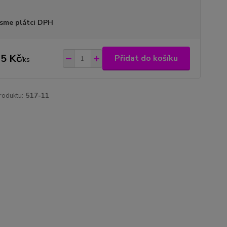
sme plátci DPH
5 Kč
Přidat do košíku
/
ks
roduktu:
517-11