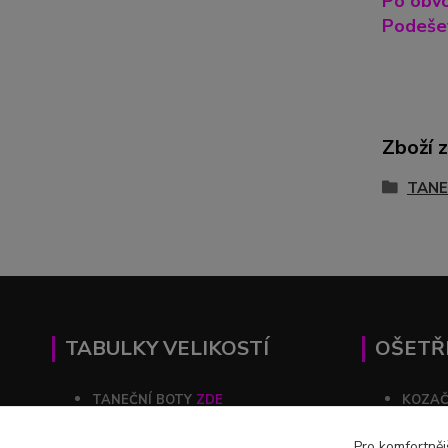
Po obvo
Podešev
Zboží 
TANE
TABULKY VELIKOSTÍ
OŠETŘ
TANEČNÍ BOTY
ZDE
KOZA
KOZAČKY
ZDE
ŠATY
Pro komfortněj