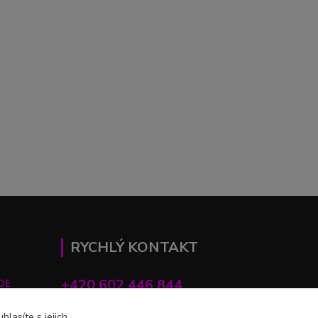
RYCHLÝ KONTAKT
+420 602 446 844
DE
lasíte s jejich