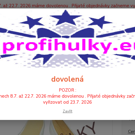
. až 22.7. 2026 máme dovolenou . Přijaté objednávky začneme vy
Y
Nevíte
Hledat
+420
TANEČNÍ BOTY , PIŠKOTKY
TANEČNÍ CVIČKY - LÁTKA
TANEČNÍ CVI
ČNÍ CVIČKY - BÍLÉ (LÁTKA-PR
dovolená
POZOR :
Cvičky
nech 8.7. až 22.7. 2026 máme dovolenou . Přijaté objednávky za
tunýlk
vyřizovat od 23.7. 2026
Zavřít
VE
Cen