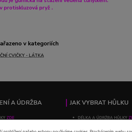
du je gumička na stažení vedená tunýlkem.
 protiskluzová pryž .
zařazeno v kategoriích
ČNÍ CVIČKY - LÁTKA
ENÍ A ÚDRŽBA
JAK VYBRAT HŮLKU
ČKY
ZDE
DÉLKA A ÚDRŽBA HŮLKY
Z
ZDE
ší prohlížení našeho eshopu používáme cookies. Procházením webu souh