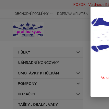
POZOR : Ve dnech 8.7
OBCHODNÍ PODMÍNKY
DOPRAVA a PLATBA
KONTAKT
Úvod
HŮLKY
TANE
NÁHRADNÍ KONCOVKY
OMOTÁVKY K HŮLKÁM
Ve d
POMPONY
KOZAČKY
TAŠKY , OBALY , VAKY