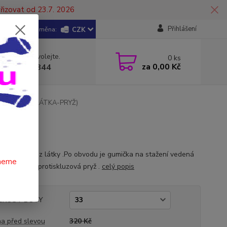
řizovat od 23.7. 2026
Přihlášení
CZK
 si rady? Zavolejte.
0
ks
za
0,00 Kč
 602 446 844
ČKY - BÍLÉ (LÁTKA-PRYŽ)
YŽ)
 v provedení z látky .Po obvodu je gumička na stažení vedená
čneme
em.Podešev protiskluzová pryž .
celý popis
LIKOST BOTY
a před slevou
320 Kč