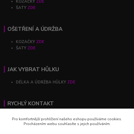
KOZAČKY
ZDE
ŠATY
ZDE
OŠETŘENÍ A ÚDRŽBA
KOZAČKY
ZDE
ŠATY
ZDE
JAK VYBRAT HŮLKU
DÉLKA A ÚDRŽBA HŮLKY
ZDE
RYCHLÝ KONTAKT
+420 602 446 844
Pro komfortnější prohlížení našeho eshopu používáme cookies.
Procházením webu souhlasíte s jejich používáním.
profihulky@profihulky.eu