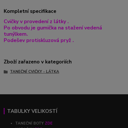
Kompletní specifikace
Cvičky v provedení z látky .
Po obvodu je gumička na stažení vedená
tunýlkem.
Podešev protiskluzová pryž .
Zboží zařazeno v kategoriích
TANEČNÍ CVIČKY - LÁTKA
TABULKY VELIKOSTÍ
TANEČNÍ BOTY
ZDE