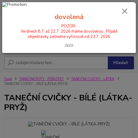
POZOR : Ve dnech 8.7. až 22.7. 2026 máme dovolenou . Přijaté
objednávky začneme vyřizovat od 23.7. 2026
dovolená
0
ks
CZK
+420 602 446 844
za
0,00 Kč
POZOR :
Ve dnech 8.7. až 22.7. 2026 máme dovolenou . Přijaté
objednávky začneme vyřizovat od 23.7. 2026
Menu
Zavřít
Hledat
Úvod
TANEČNÍ BOTY , PIŠKOTKY
TANEČNÍ CVIČKY - LÁTKA
TANEČNÍ CVIČKY - BÍLÉ (LÁTKA-PRYŽ)
TANEČNÍ CVIČKY - BÍLÉ (LÁTKA-
PRYŽ)