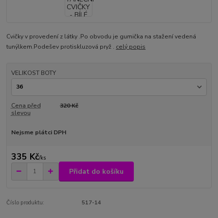
Cvičky v provedení z látky .Po obvodu je gumička na stažení vedená
tunýlkem.Podešev protiskluzová pryž .
celý popis
VELIKOST BOTY
Cena před
320 Kč
slevou
Nejsme plátci DPH
335 Kč
/
ks
Přidat do košíku
Číslo produktu:
517-14